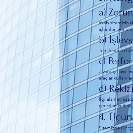
a) Zorun
Web sitemizin do
işlemleri yönetme
b) İşlev
Tercihlerinizi (d
c) Perfo
Ziyaretçi sayısın
araçlar kullanılar
d) Rekl
İlgi alanlarınıza
çerezleri yerleşti
4. Üçün
Sitemizde Google 