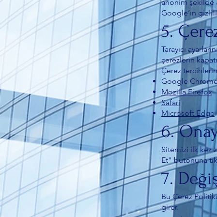
anonim şekilde a
Google’ın gizlili
5. Çere
Tarayıcı ayarları
çerezlerin kapat
Çerez tercihlerin
Google Chrom
Mozilla Firefox
Safari
Microsoft Edge
6. Ona
Sitemizi ilk kez 
Et" butonuna tık
7. Değiş
Bu Çerez Politik
girer.