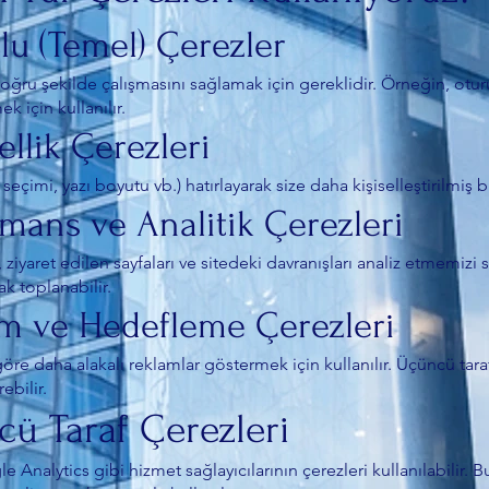
lu (Temel) Çerezler
ğru şekilde çalışmasını sağlamak için gereklidir. Örneğin, oturu
k için kullanılır.
sellik Çerezleri
il seçimi, yazı boyutu vb.) hatırlayarak size daha kişiselleştirilmiş
rmans ve Analitik Çerezleri
ı, ziyaret edilen sayfaları ve sitedeki davranışları analiz etmemizi
ak toplanabilir.
am ve Hedefleme Çerezleri
 göre daha alakalı reklamlar göstermek için kullanılır. Üçüncü tar
rebilir.
cü Taraf Çerezleri
Analytics gibi hizmet sağlayıcılarının çerezleri kullanılabilir. Bu 