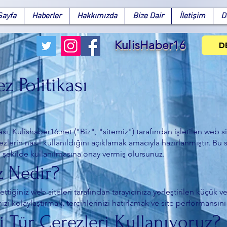
Sayfa
Haberler
Hakkımızda
Bize Dair
İletişim
D
KulisHaber16
D
z Politikası
sı, Kulishaber16.net ("Biz", "sitemiz") tarafından işletilen web si
ezlerin nasıl kullanıldığını açıklamak amacıyla hazırlanmıştır. Bu s
 şekilde kullanılmasına onay vermiş olursunuz.
z Nedir?
 ettiğiniz web siteleri tarafından tarayıcınıza yerleştirilen küçük ve
zi kolaylaştırmak, tercihlerinizi hatırlamak ve site performansını 
i Tür Çerezleri Kullanıyoruz?