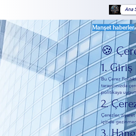
Ana 
Manşet haberler
🍪 Çere
1. Giriş
Bu Çerez Politika
tarayıcınızda çer
politikaya uygun
2. Çere
Çerezler, ziyaret
içinde gezinmeni
3. Hang