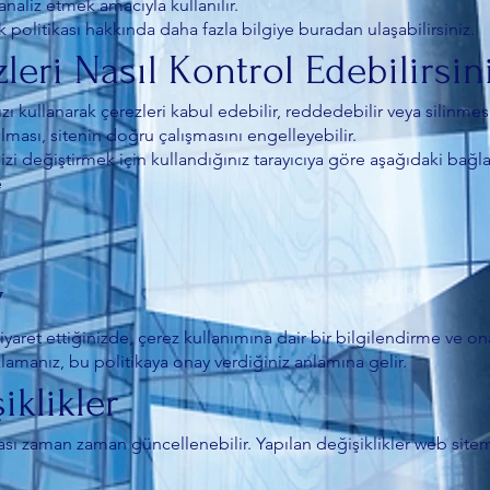
naliz etmek amacıyla kullanılır.
k politikası hakkında daha fazla bilgiye buradan ulaşabilirsiniz.
zleri Nasıl Kontrol Edebilirsin
nızı kullanarak çerezleri kabul edebilir, reddedebilir veya silinmes
ılması, sitenin doğru çalışmasını engelleyebilir.
izi değiştirmek için kullandığınız tarayıcıya göre aşağıdaki bağlant
e
y
ziyaret ettiğinizde, çerez kullanımına dair bir bilgilendirme ve o
lamanız, bu politikaya onay verdiğiniz anlamına gelir.
iklikler
ası zaman zaman güncellenebilir. Yapılan değişiklikler web site