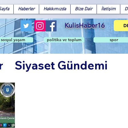
Sayfa
Haberler
Hakkımızda
Bize Dair
İletişim
D
KulisHaber16
D
sosyal yaşam
politika ve toplum
spor
r
Siyaset Gündemi
Facebook
X (Twitter)
WhatsApp
LinkedIn
Pinterest
Bağlantıyı Kopyala
ndem
Politika ve Topl
şam
Spor
Teknoloji