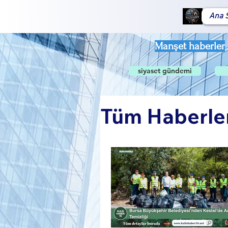
Ana 
Manşet haberler
siyaset gündemi
Tüm Haberle
Global Gü
Sosyal Ya