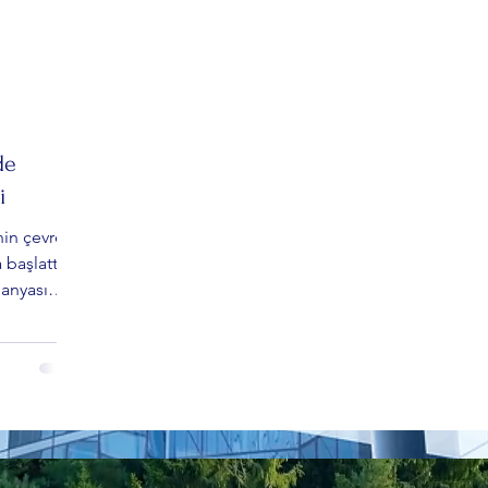
de
i
nin çevre
 başlattığı
anyası
Geçtiğimiz
eştirilen
n, bu kez
kı ve
ği için bir