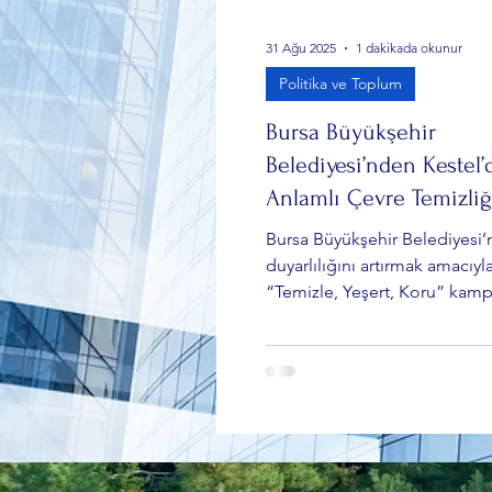
31 Ağu 2025
1 dakikada okunur
Politika ve Toplum
Bursa Büyükşehir
Belediyesi’nden Kestel’
Anlamlı Çevre Temizliğ
Bursa Büyükşehir Belediyesi’
duyarlılığını artırmak amacıyla
“Temizle, Yeşert, Koru” kamp
Kestel ilçesinde devam etti. 
hafta Nilüfer Çayı’nda gerçekl
temizlik çalışmasının ardında
Şelale Caddesi’nde bölge hal
belediye ekipleri çevre temizli
araya geldi.