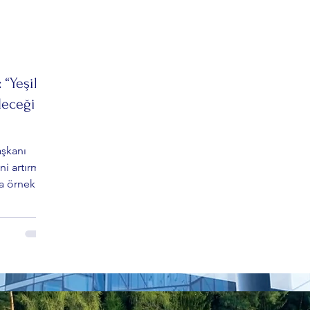
“Yeşili
leceği
aşkanı
ni artırmak
a örnek bir
anı’nın
nda
ivil toplum
e temizliği