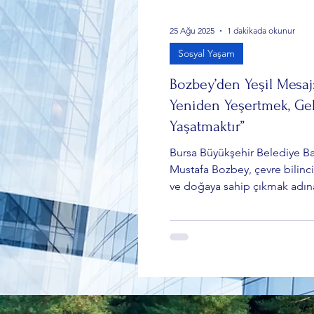
25 Ağu 2025
1 dakikada okunur
Sosyal Yaşam
Bozbey’den Yeşil Mesaj: 
Yeniden Yeşertmek, Ge
Yaşatmaktır”
Bursa Büyükşehir Belediye B
Mustafa Bozbey, çevre bilinci
ve doğaya sahip çıkmak adın
etkinliğe imza attı. Kent Orm
arkasında, Nilüfer Çayı kıyısı
hemşehrileri, gönüllüler ve s
kuruluşlarının katılımıyla çevr
yapıldı.