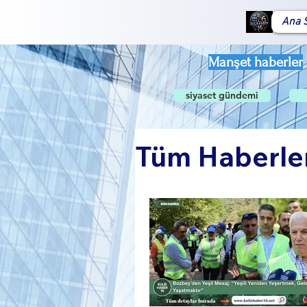
Ana 
Manşet haberler
siyaset gündemi
Tüm Haberle
Global Gü
Sosyal Ya