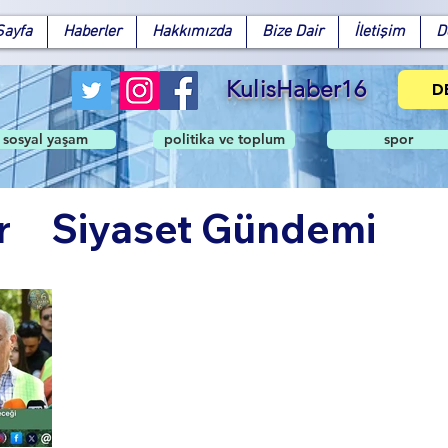
Sayfa
Haberler
Hakkımızda
Bize Dair
İletişim
D
KulisHaber16
D
sosyal yaşam
politika ve toplum
spor
r
Siyaset Gündemi
Facebook
X (Twitter)
WhatsApp
LinkedIn
Pinterest
Bağlantıyı Kopyala
ndem
Politika ve Topl
şam
Spor
Teknoloji