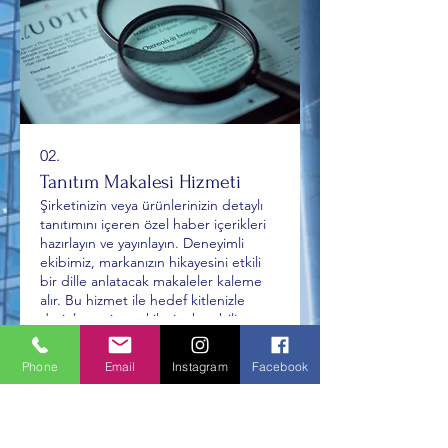
02.
Tanıtım Makalesi Hizmeti
Şirketinizin veya ürünlerinizin detaylı
tanıtımını içeren özel haber içerikleri
hazırlayın ve yayınlayın. Deneyimli
ekibimiz, markanızın hikayesini etkili
bir dille anlatacak makaleler kaleme
alır. Bu hizmet ile hedef kitlenizle
derinlemesine etkileşim kurabilir ve
Daha Fazla Göster
marka sadakati oluşturabilirsiniz.
Phone
Email
Instagram
Facebook