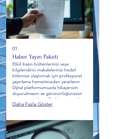
01.
Haber Yayın Paketi
Etkili basın bültenlerinizi veya
bilgilendirici makalelerinizi hedef
kitlemize ulaştırmak için profesyonel
yayınlama hizmetimizden yararlanın.
Dijital platformumuzda hikayenizin
duyurulmasını ve görünürlüğünüzün
artmasını sağlayın. Bu hizmet, marka
Daha Fazla Göster
bilinirliğinizi yükseltmek ve potansiyel
müşterilere ulaşmak için idealdir.