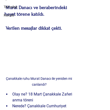
Teknoloji
 Murat Danacı ve beraberindeki 
heyet törene katıldı.
Rumeli
 Verilen mesajlar dikkat çekti.
Çanakkale ruhu Murat Danacı ile yeniden mi 
canlandı?
Olay ne?
 18 Mart Çanakkale Zaferi 
anma töreni
Nerede?
 Çanakkale Cumhuriyet 