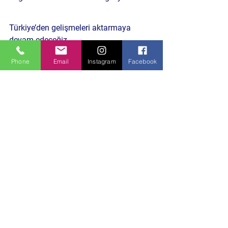
Türkiye’den gelişmeleri aktarmaya 
devam edeceğiz.
Phone
Email
Instagram
Facebook
daha Önceki Benzer İçeriklere Göz At
HABERE TIKLA
Siyaset Gündemi
Hepsini Gör
Son Yazılar