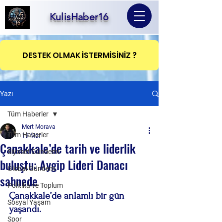
KulisHaber16
DESTEK OLMAK İSTERMİSİNİZ ?
Yazı
Tüm Haberler
Mert Morava
Tüm Haberler
19 Mar
Çanakkale’de tarih ve liderlik
Siyaset Gündemi
buluştu: Aygip Lideri Danacı
Global Gündem
sahnede
Politika ve Toplum
Çanakkale’de anlamlı bir gün 
Sosyal Yaşam
yaşandı.
Spor