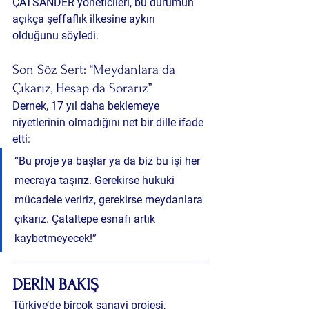
ÇATSANDER yöneticileri, bu durumun 
açıkça şeffaflık ilkesine aykırı 
olduğunu
 söyledi.
Son Söz Sert: “Meydanlara da 
Çıkarız, Hesap da Sorarız”
Dernek, 17 yıl daha beklemeye 
niyetlerinin olmadığını net bir dille ifade 
etti:
“Bu proje ya başlar ya da biz bu işi her 
mecraya taşırız. Gerekirse hukuki 
mücadele veririz, gerekirse meydanlara 
çıkarız. Çataltepe esnafı artık 
kaybetmeyecek!”
DERİN BAKIŞ
Türkiye’de birçok sanayi projesi, 