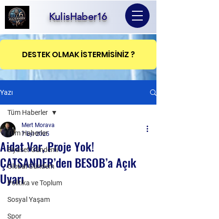
KulisHaber16
DESTEK OLMAK İSTERMİSİNİZ ?
Yazı
Tüm Haberler
Mert Morava
Tüm Haberler
7 Eyl 2025
Aidat Var, Proje Yok!
Siyaset Gündemi
ÇATSANDER’den BESOB’a Açık
Global Gündem
Uyarı
Politika ve Toplum
Sosyal Yaşam
Spor