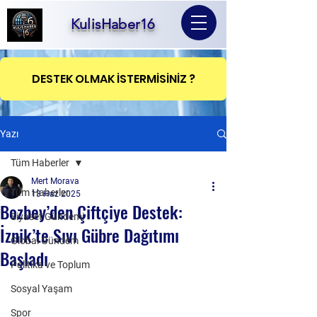
KulisHaber16
DESTEK OLMAK İSTERMİSİNİZ ?
Yazı
Tüm Haberler
Mert Morava
Tüm Haberler
13 Haz 2025
Bozbey’den Çiftçiye Destek:
Siyaset Gündemi
İznik’te Sıvı Gübre Dağıtımı
Global Gündem
Başladı
Politika ve Toplum
Sosyal Yaşam
Spor