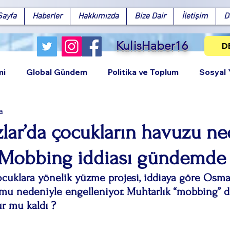
Sayfa
Haberler
Hakkımızda
Bize Dair
İletişim
D
KulisHaber16
D
mi
Global Gündem
Politika ve Toplum
Sosyal
a
zlar’da çocukların havuzu n
? Mobbing iddiası gündemde
Facebook
X (Twitter)
WhatsApp
LinkedIn
Pinterest
Bağlantıy
ocuklara yönelik yüzme projesi, iddiaya göre Osma
umu nedeniyle engelleniyor. Muhtarlık “mobbing” diy
r mu kaldı ?