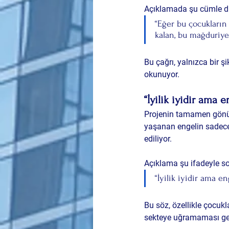
Açıklamada şu cümle di
“Eğer bu çocukların 
kalan, bu mağduriyet
Bu çağrı, yalnızca bir ş
okunuyor.
“İyilik iyidir ama
Projenin tamamen gönül
yaşanan engelin sadece b
ediliyor.
Açıklama şu ifadeyle so
“İyilik iyidir ama e
Bu söz, özellikle çocukl
sekteye uğramaması gere