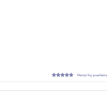
5 üzerinden 0 yıldız
Henüz hiç puanlama