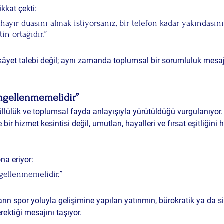
kkat çekti:
hayır duasını almak istiyorsanız, bir telefon kadar yakındasını
in ortağıdır.”
ikâyet talebi değil; aynı zamanda 
toplumsal bir sorumluluk
 mesaj
 engellenmemelidir”
lülük ve toplumsal fayda anlayışıyla yürütüldüğü vurgulanıyor.
ir hizmet kesintisi değil, 
umutları, hayalleri ve fırsat eşitliğini 
na eriyor:
ngellenmemelidir.”
arın spor yoluyla gelişimine yapılan yatırımın, bürokratik ya da si
ktiği mesajını taşıyor.