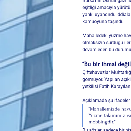
Bursa’nın Osmangazi ilçe
eşitliği amacıyla yürüt
yankı uyandırdı. İddiala
kamuoyuna taşındı.
Mahalledeki yüzme havu
olmaksızın sürdüğü ileri
devam eden bu durumun 
“Bu bir ihmal değil
Çiftehavuzlar Muhtarlığ
görmüyor. Yapılan açık
yetkilisi Fatih Karayıla
Açıklamada şu ifadeler y
“Mahallemizde havu
Yüzme takımımız va
mobbingdir.”
Bu sözler, sadece bir h