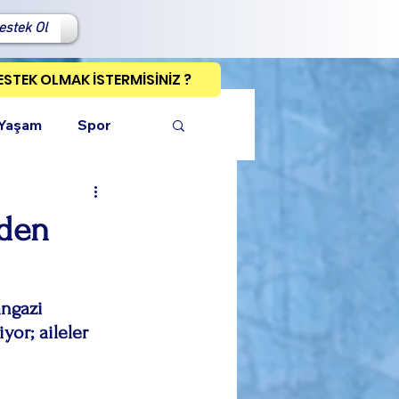
estek Ol
ESTEK OLMAK İSTERMİSİNİZ ?
 Yaşam
Spor
eden
ı Kopyala
ngazi 
or; aileler 