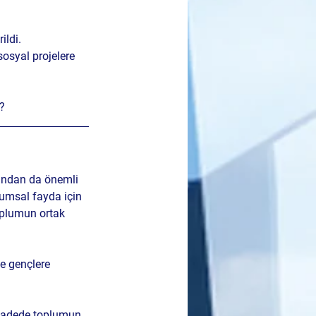
ldi. 
osyal projelere 
k?
ından da önemli 
lumsal fayda için 
toplumun ortak 
e gençlere 
 vadede toplumun 