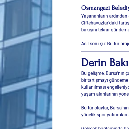
Osmangazi Belediy
Yaşananların ardından g
Çiftehavuzlar’daki tartı
bakışını tekrar gündeme
Asıl soru şu:
 Bu tür pro
Derin Bakı
Bu gelişme, Bursa’nın 
ç
bir tartışmayı gündeme 
kullanılması engelleniyo
yaşam alanlarının yöne
Bu tür olaylar, Bursa’nı
yönelik spor yatırımları
Gelecek bağlamında bak