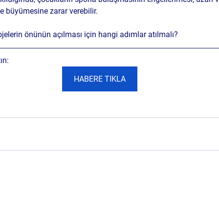
lde büyümesine zarar verebilir. 
ojelerin önünün açılması için hangi adımlar atılmalı?
ın: 
HABERE TIKLA