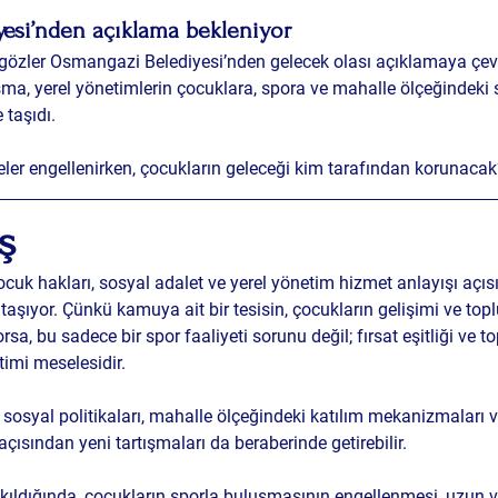
esi’nden açıklama bekleniyor
özler Osmangazi Belediyesi’nden gelecek olası açıklamaya çevri
şma, yerel yönetimlerin çocuklara, spora ve mahalle ölçeğindeki s
 taşıdı.
jeler engellenirken, çocukların geleceği kim tarafından korunaca
ş 
ocuk hakları, sosyal adalet ve yerel yönetim hizmet anlayışı
 açıs
taşıyor. Çünkü kamuya ait bir tesisin, çocukların gelişimi ve top
rsa, bu sadece bir spor faaliyeti sorunu değil; 
fırsat eşitliği ve 
timi
 meselesidir. 
n sosyal politikaları, mahalle ölçeğindeki katılım mekanizmaları v
 açısından yeni tartışmaları da beraberinde getirebilir.
ıldığında, çocukların sporla buluşmasının engellenmesi, uzun