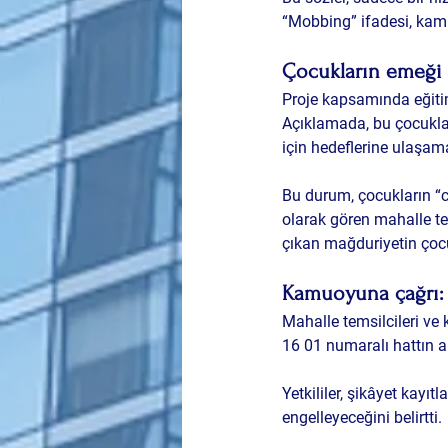
“Mobbing” ifadesi, kamu 
Çocukların emeği v
Proje kapsamında eğitim
Açıklamada, bu çocuklar
için hedeflerine ulaşamad
Bu durum, çocukların “ce
olarak gören mahalle te
çıkan mağduriyetin 
çoc
Kamuoyuna çağrı: “
Mahalle temsilcileri ve 
16 01 numaralı hattın a
Yetkililer, şikâyet kayı
engelleyeceğini belirtti.