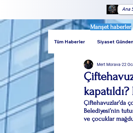
Ana 
Manşet haberler
Tüm Haberler
Siyaset Günde
Mert Morava
22 Oc
Teknoloji
Rumeli
Çiftehavu
kapatıldı
Çiftehavuzlar’da ç
Belediyesi’nin tut
ve çocuklar mağdu