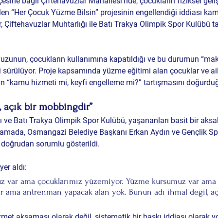
sine bağlı Çiftehavuzlar Mahallesi’nde, çocukların fiziksel geliş
ülen “Her Çocuk Yüzme Bilsin” projesinin 
engellendiği iddiası
 kam
r, Çiftehavuzlar Muhtarlığı ile Batı Trakya Olimpik Spor Kulübü t
zunun, çocukların kullanımına kapatıldığı ve bu durumun “maku
 sürülüyor. Proje kapsamında yüzme eğitimi alan çocuklar ve ailel
“kamu hizmeti mi, keyfi engelleme mi?” tartışmasını doğurduğu
, açık bir mobbingdir”
ı ve Batı Trakya Olimpik Spor Kulübü, yaşananları basit bir aksak
lamada, Osmangazi Belediye Başkanı Erkan Aydın ve Gençlik Spo
n doğrudan sorumlu gösterildi.
er aldı:
z var ama çocuklarımız yüzemiyor. Yüzme kursumuz var ama ka
r ama antrenman yapacak alan yok. Bunun adı ihmal değil, aç
izmet aksaması olarak değil, 
sistematik bir baskı
 iddiası olarak y