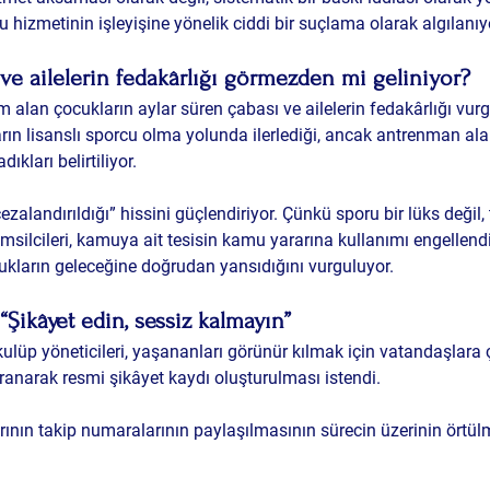
hizmetinin işleyişine yönelik ciddi bir suçlama olarak algılanıy
e ailelerin fedakârlığı görmezden mi geliniyor?
 alan çocukların aylar süren çabası ve ailelerin fedakârlığı vurg
ın lisanslı sporcu olma yolunda ilerlediği, ancak antrenman ala
ıkları belirtiliyor.
zalandırıldığı” hissini güçlendiriyor. Çünkü sporu bir lüks değil, 
msilcileri, kamuya ait tesisin kamu yararına kullanımı engellend
ukların geleceğine doğrudan yansıdığını
 vurguluyor.
Şikâyet edin, sessiz kalmayın”
kulüp yöneticileri, yaşananları görünür kılmak için vatandaşlara ç
ranarak resmi şikâyet kaydı oluşturulması istendi. 
tlarının takip numaralarının paylaşılmasının sürecin üzerinin örtül