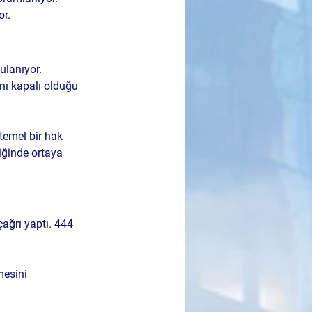
or.
ulanıyor. 
nı kapalı olduğu 
temel bir hak 
iğinde ortaya 
ağrı yaptı. 444 
mesini 