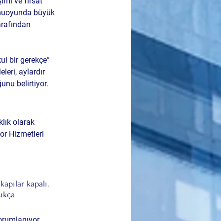
imi ve fırsat 
uoyunda büyük 
arafından 
l bir gerekçe” 
eri, aylardır 
nu belirtiyor.
lık olarak 
r Hizmetleri 
pılar kapalı. 
ıkça 
orumlanıyor. 