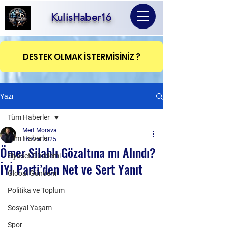
KulisHaber16
DESTEK OLMAK İSTERMİSİNİZ ?
Yazı
Tüm Haberler
Mert Morava
Tüm Haberler
16 Ara 2025
Ömer Silahlı Gözaltına mı Alındı?
Siyaset Gündemi
İYİ Parti’den Net ve Sert Yanıt
Global Gündem
Politika ve Toplum
Sosyal Yaşam
Spor