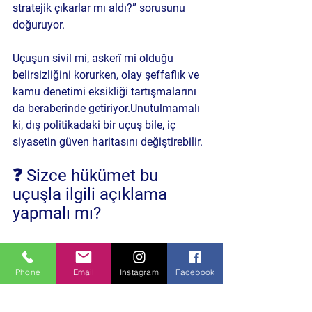
stratejik çıkarlar mı aldı?”
 sorusunu 
doğuruyor.
Uçuşun sivil mi, askerî mi olduğu 
belirsizliğini korurken, olay 
şeffaflık ve 
kamu denetimi eksikliği
 tartışmalarını 
da beraberinde getiriyor.Unutulmamalı 
ki, 
dış politikadaki bir uçuş bile, iç 
siyasetin güven haritasını değiştirebilir.
❓ Sizce hükümet bu 
uçuşla ilgili açıklama 
yapmalı mı?
Bu tür sevkiyatların kamuoyundan 
gizlenmesi, halkla devleti birbirinden 
Phone
Email
Instagram
Facebook
uzaklaştırır mı?
Politika ve Toplum