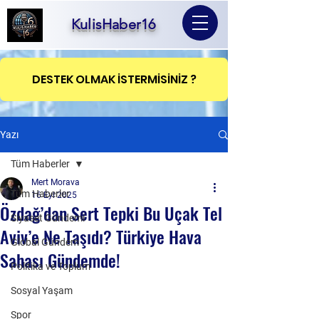
KulisHaber16
DESTEK OLMAK İSTERMİSİNİZ ?
Yazı
Tüm Haberler
Mert Morava
Tüm Haberler
16 Eyl 2025
Özdağ’dan Sert Tepki Bu Uçak Tel
Siyaset Gündemi
Aviv’e Ne Taşıdı? Türkiye Hava
Global Gündem
Sahası Gündemde!
Politika ve Toplum
Sosyal Yaşam
Spor