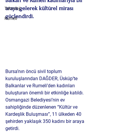
Balkan ve Rumeli kadınlarıyla bir 
araya gelerek kültürel mirası 
Teknoloji
güçlendirdi.
Rumeli
Bursa’nın öncü sivil toplum 
kuruluşlarından 
DAĞDER
, Üsküp’te 
Balkanlar ve Rumeli’den kadınları 
buluşturan önemli bir etkinliğe katıldı. 
Osmangazi Belediyesi’nin ev 
sahipliğinde düzenlenen 
“Kültür ve 
Kardeşlik Buluşması”
, 11 ülkeden 40 
şehirden yaklaşık 350 kadını bir araya 
getirdi.