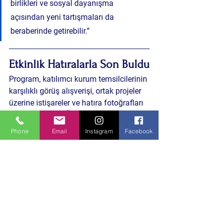
birlikleri ve sosyal dayanışma 
açısından yeni tartışmaları da 
beraberinde getirebilir.”
Etkinlik Hatıralarla Son Buldu
Program, katılımcı kurum temsilcilerinin 
karşılıklı görüş alışverişi, ortak projeler 
üzerine istişareler ve hatıra fotoğrafları 
ile sona erdi. DAĞDER, kültürel mirası 
yaşatmayı ve paylaşmayı 
Phone
Email
Instagram
Facebook
sürdüreceklerini bir kez daha gösterdi.
Daha Önceki Benzer İçeriklere Göz Atın 
HABERE TIKLA
Sosyal Yaşam