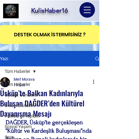
KulisHaber16
DESTEK OLMAK İSTERMİSİNİZ ?
Yazı
Tüm Haberler
Mert Morava
Tüm Haberler
19 Şub
Üsküp’te Balkan Kadınlarıyla
Siyaset Gündemi
Buluşan DAĞDER’den Kültürel
Global Gündem
Dayanışma Mesajı
Politika ve Toplum
DAĞDER, Üsküp’te gerçekleşen 
Sosyal Yaşam
“Kültür ve Kardeşlik Buluşması”nda 
Spor