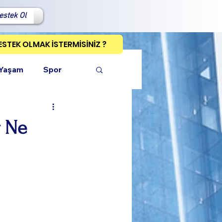
estek Ol
ESTEK OLMAK İSTERMİSİNİZ ?
 Yaşam
Spor
r Ne
ı Kopyala