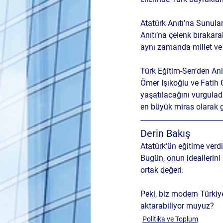
Atatürk Anıtı’na Sunula
Anıtı’na çelenk bırakar
aynı zamanda millet ve e
Türk Eğitim-Sen’den An
Ömer Işıkoğlu ve Fatih 
yaşatılacağını vurguladı
en büyük miras olarak g
Derin Bakış
Atatürk’ün eğitime verd
Bugün, onun ideallerini
ortak değeri. 
Peki, biz modern Türkiy
aktarabiliyor muyuz?
Politika ve Toplum