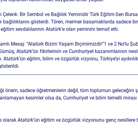
n Çelenk: Bir Sembol ve Bağlılık Yeminidir 
Türk Eğitim-Sen Bursa 
ak bağlılıklarını gösterdi. Tören, mermer basamaklarda sadece bir
ğitim sevdalılarının Atatürk’e olan yeminini temsil etti.
lamlı Mesaj: “Atatürk Bizim Yaşam Biçimimizdir”
1 ve 2 No’lu Şu
Gümüş, Atatürk’ün fikirlerinin ve Cumhuriyet kazanımlarının nesil
. Atatürk’ün eğitim, bilim ve özgürlük vizyonu, Türkiye’yi aydınlık
österildi.
iği önem, sadece öğretmenlerin değil, tüm toplumun geleceğini şek
 anlamayan kesimler olsa da, Cumhuriyet ve bilim temelli mirası
e olarak Atatürk’ün eğitim ve özgürlük vizyonunu genç nesillere