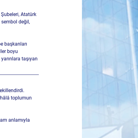
Şubeleri, Atatürk 
 sembol değil, 
be başkanları 
ler boyu 
 yarınlara taşıyan 
illendirdi. 
 hâlâ toplumun 
 tam anlamıyla 