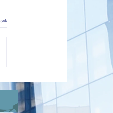
 yok
 Partisi Gemlik İlçe Başkanı
kçı’dan Sahiplendirme
i Açıklaması