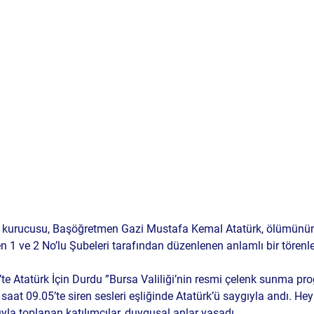
n kurucusu, Başöğretmen Gazi Mustafa Kemal Atatürk, ölümünün 
 1 ve 2 No’lu Şubeleri tarafından düzenlenen anlamlı bir törenle
’te Atatürk İçin Durdu ”
Bursa Valiliği’nin resmi çelenk sunma pro
 saat 09.05’te siren sesleri eşliğinde Atatürk’ü saygıyla andı. H
ıyla toplanan katılımcılar, duygusal anlar yaşadı.