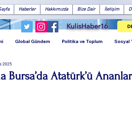
Sayfa
Haberler
Hakkımızda
Bize Dair
İletişim
D
KulisHaber16
D
mi
Global Gündem
Politika ve Toplum
Sosyal
s 2025
a Bursa’da Atatürk’ü Ananla
Facebook
X (Twitter)
WhatsApp
LinkedIn
Pinterest
Bağlantıy