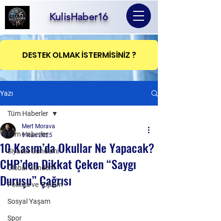
KulisHaber16
DESTEK OLMAK İSTERMİSİNİZ ?
Yazı
Tüm Haberler
Mert Morava
Tüm Haberler
9 Kas 2025
10 Kasım’da Okullar Ne Yapacak?
Siyaset Gündemi
CHP’den Dikkat Çeken “Saygı
Global Gündem
Duruşu” Çağrısı
Politika ve Toplum
Sosyal Yaşam
Spor