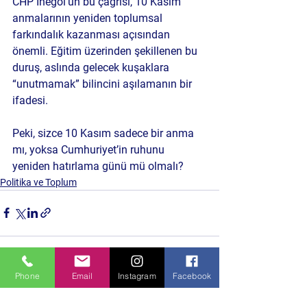
CHP İnegöl’ün bu çağrısı, 10 Kasım 
anmalarının yeniden toplumsal 
farkındalık kazanması açısından 
önemli. Eğitim üzerinden şekillenen bu 
duruş, aslında gelecek kuşaklara 
“unutmamak”
 bilincini aşılamanın bir 
ifadesi.
Peki, sizce 10 Kasım sadece bir anma 
mı, yoksa Cumhuriyet’in ruhunu 
yeniden hatırlama günü mü olmalı?
Politika ve Toplum
Phone
Email
Instagram
Facebook
Hepsini Gör
Son Yazılar