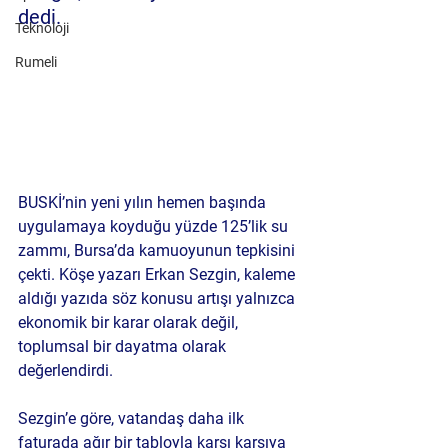
dedi.
Teknoloji
Rumeli
BUSKİ’nin yeni yılın hemen başında 
uygulamaya koyduğu 
yüzde 125’lik su 
zammı
, Bursa’da kamuoyunun tepkisini 
çekti. Köşe yazarı 
Erkan Sezgin
, kaleme 
aldığı yazıda söz konusu artışı yalnızca 
ekonomik bir karar olarak değil, 
toplumsal bir dayatma
 olarak 
değerlendirdi.
Sezgin’e göre, vatandaş daha ilk 
faturada ağır bir tabloyla karşı karşıya 