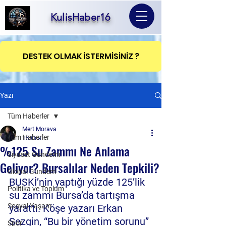
KulisHaber16
DESTEK OLMAK İSTERMİSİNİZ ?
Yazı
Tüm Haberler
Mert Morava
Tüm Haberler
15 Oca
%125 Su Zammı Ne Anlama
Siyaset Gündemi
Geliyor? Bursalılar Neden Tepkili?
Global Gündem
BUSKİ’nin yaptığı yüzde 125’lik 
Politika ve Toplum
su zammı Bursa’da tartışma 
Sosyal Yaşam
yarattı. Köşe yazarı Erkan 
Sezgin, “Bu bir yönetim sorunu” 
Spor