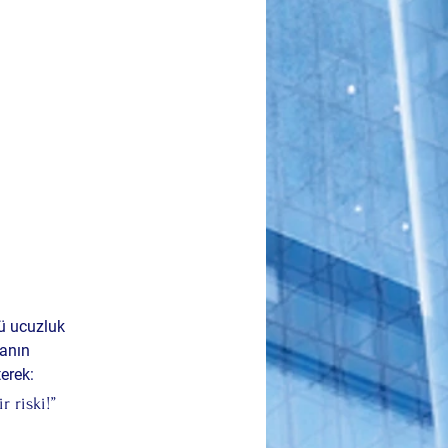
ü ucuzluk 
anın 
terek:
r riski!”