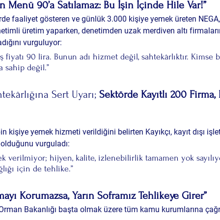
an Menü 90’a Satılamaz: Bu İşin İçinde Hile Var!”
rde faaliyet gösteren ve günlük 3.000 kişiye yemek üreten NEGA
netimli üretim yaparken, denetimden uzak merdiven altı firmaların
adığını vurguluyor:
tış fiyatı 90 lira. Bunun adı hizmet değil, sahtekârlıktır. Kimse 
 sahip değil.”
ekârlığına Sert Uyarı; 
Sektörde Kayıtlı 200 Firma,
n kişiye yemek hizmeti verildiğini belirten Kayıkçı, kayıt dışı işle
ı olduğunu vurguladı:
verilmiyor; hijyen, kalite, izlenebilirlik tamamen yok sayılıy
ğlığı için de tehlike.”
mayı Korumazsa, Yarın Soframız Tehlikeye Girer”
e Orman Bakanlığı başta olmak üzere tüm kamu kurumlarına çağr