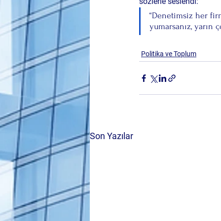
sözlerle seslendi:
“Denetimsiz her firm
yumarsanız, yarın ç
Politika ve Toplum
Son Yazılar