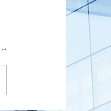
 yok
 Bursa Şube Başkanı
et Akar'dan Ankara
park'taki şehit aileleri ve
er eylemine ilişkin dikkat
n açıklama