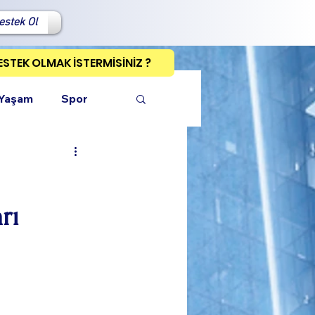
estek Ol
ESTEK OLMAK İSTERMİSİNİZ ?
 Yaşam
Spor
rı
ı Kopyala