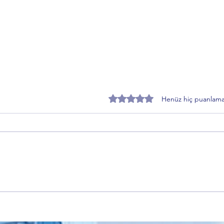
5 üzerinden 0 yıldız
Henüz hiç puanlama
Ercan Korkmaz'dan Alinur Aktaş
AŞAV
dönemi kararlarına sert tepki
Mehm
Güven
gazil
çeke