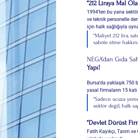
“212 Liraya Mal Ol
1994’ten bu yana sektö
ve teknik personelle de
için halk sağlığıyla oyn
“Maliyet 212 lira, sa
sabote etme hakkına
NEGA’dan Gıda Saht
Yapı!
Bursa’da yaklaşık 750 bi
yasal firmaların 15 kat
“Sadece ucuza yemek 
sektör değil, halk sa
“Devlet Dürüst Fir
Fatih Kayıkçı, Tarım v