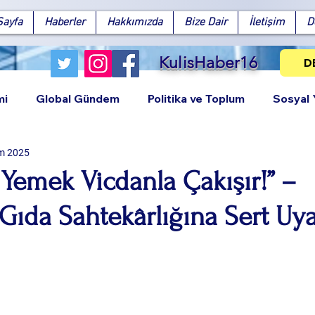
Sayfa
Haberler
Hakkımızda
Bize Dair
İletişim
D
KulisHaber16
D
mi
Global Gündem
Politika ve Toplum
Sosyal
m 2025
k Yemek Vicdanla Çakışır!” –
ıda Sahtekârlığına Sert Uya
Facebook
X (Twitter)
WhatsApp
LinkedIn
Pinterest
Bağlantıy