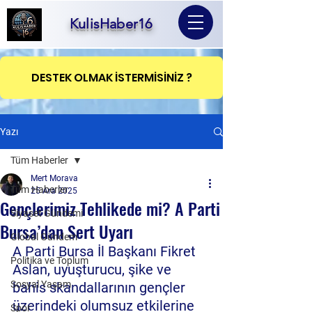
KulisHaber16
DESTEK OLMAK İSTERMİSİNİZ ?
Yazı
Tüm Haberler
Mert Morava
Tüm Haberler
25 Ara 2025
Gençlerimiz Tehlikede mi? A Parti
Siyaset Gündemi
Bursa’dan Sert Uyarı
Global Gündem
A Parti Bursa İl Başkanı Fikret 
Politika ve Toplum
Aslan, uyuşturucu, şike ve 
Sosyal Yaşam
bahis skandallarının gençler 
üzerindeki olumsuz etkilerine 
Spor