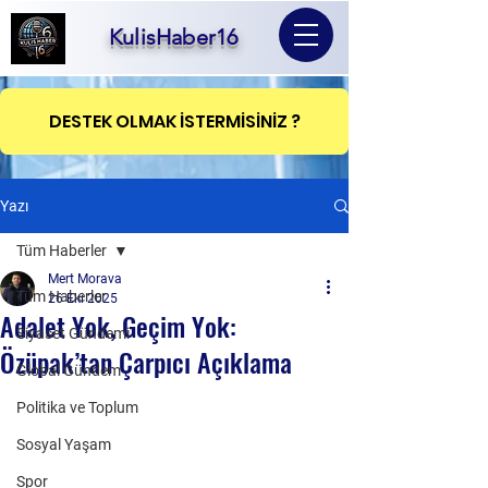
KulisHaber16
DESTEK OLMAK İSTERMİSİNİZ ?
Yazı
Tüm Haberler
Mert Morava
Tüm Haberler
26 Eki 2025
Adalet Yok, Geçim Yok:
Siyaset Gündemi
Özüpak’tan Çarpıcı Açıklama
Global Gündem
Politika ve Toplum
Sosyal Yaşam
Spor