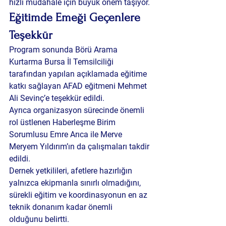
hızlı müdahale için büyük önem taşıyor.
Eğitimde Emeği Geçenlere 
Teşekkür
Program sonunda Börü Arama 
Kurtarma Bursa İl Temsilciliği 
tarafından yapılan açıklamada eğitime 
katkı sağlayan AFAD eğitmeni 
Mehmet 
Ali Sevinç
’e teşekkür edildi.
Ayrıca organizasyon sürecinde önemli 
rol üstlenen Haberleşme Birim 
Sorumlusu 
Emre Arıca
 ile 
Merve 
Meryem Yıldırım
’ın da çalışmaları takdir 
edildi.
Dernek yetkilileri, afetlere hazırlığın 
yalnızca ekipmanla sınırlı olmadığını, 
sürekli eğitim ve koordinasyonun en az 
teknik donanım kadar önemli 
olduğunu
 belirtti.