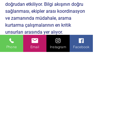
doğrudan etkiliyor. Bilgi akışının doğru 
sağlanması, ekipler arası koordinasyon 
ve zamanında müdahale, arama 
kurtarma çalışmalarının en kritik 
unsurları arasında yer alıyor.
Derin Bakış 
Phone
Email
Instagram
Facebook
Bursa’da faaliyet gösteren gönüllü 
arama kurtarma ekipleri, yalnızca afet 
anlarında değil afet öncesinde de 
hazırlık çalışmalarını sürdürüyor. 
Özellikle eğitim programları, 
koordinasyon çalışmaları ve gönüllü 
katılımlar şehirde afet bilincinin 
güçlenmesine katkı sağlıyor. 
Uzmanlara göre yerel ekiplerin güçlü 
olması, büyük afetlerde müdahale 