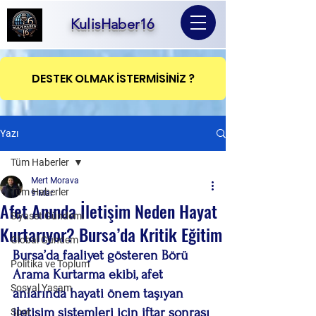
KulisHaber16
DESTEK OLMAK İSTERMİSİNİZ ?
Yazı
Tüm Haberler
Mert Morava
Tüm Haberler
9 Mar
Afet Anında İletişim Neden Hayat
Siyaset Gündemi
Kurtarıyor? Bursa’da Kritik Eğitim
Global Gündem
Bursa’da faaliyet gösteren Börü 
Politika ve Toplum
Arama Kurtarma ekibi, afet 
Sosyal Yaşam
anlarında hayati önem taşıyan 
iletişim sistemleri için iftar sonrası 
Spor