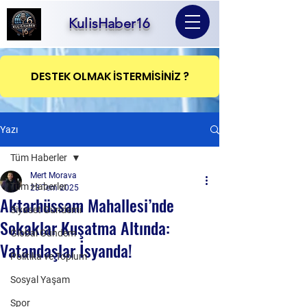
KulisHaber16
DESTEK OLMAK İSTERMİSİNİZ ?
Yazı
Tüm Haberler
Mert Morava
Tüm Haberler
23 Tem 2025
Aktarhüssam Mahallesi’nde
Siyaset Gündemi
Sokaklar Kuşatma Altında:
Global Gündem
Vatandaşlar İsyanda!
Politika ve Toplum
Sosyal Yaşam
Spor