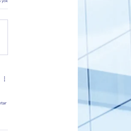
 yok
 Korkmaz'dan Alinur Aktaş
i kararlarına sert tepki
tar 