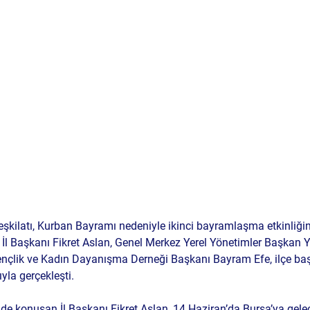
eşkilatı, Kurban Bayramı nedeniyle ikinci bayramlaşma etkinliğin
, İl Başkanı Fikret Aslan, Genel Merkez Yerel Yönetimler Başkan 
ençlik ve Kadın Dayanışma Derneği Başkanı Bayram Efe, ilçe baş
ıyla gerçekleşti.
e konuşan İl Başkanı Fikret Aslan, 14 Haziran’da Bursa’ya gele