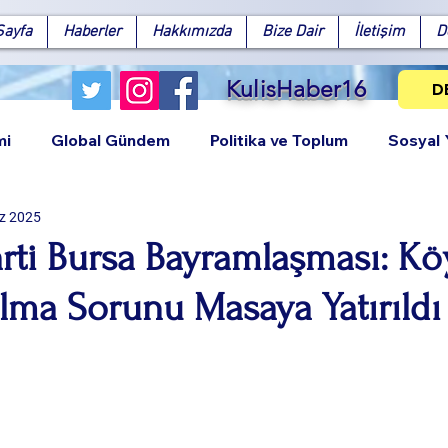
Sayfa
Haberler
Hakkımızda
Bize Dair
İletişim
D
KulisHaber16
D
mi
Global Gündem
Politika ve Toplum
Sosyal
z 2025
rti Bursa Bayramlaşması: Kö
lma Sorunu Masaya Yatırıldı
Facebook
X (Twitter)
WhatsApp
LinkedIn
Pinterest
Bağlantıy