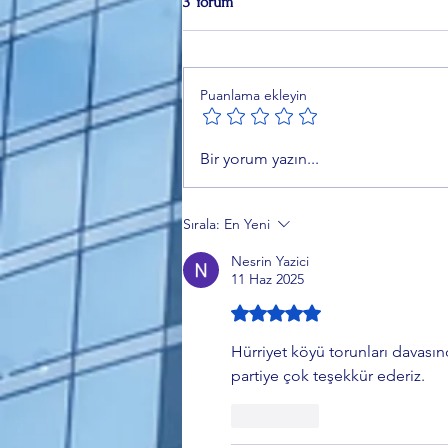
3 Yorum
Puanlama ekleyin
Çerçeve Yasa Komisyondan
Bir yorum yazın...
Geçti: 12 Maddelik Teklif Neler
Getiriyor?
Sırala:
En Yeni
Nesrin Yazici
11 Haz 2025
5 üzerinden 5 yıldız
Hürriyet köyü torunları davasın
partiye çok teşekkür ederiz.
Beğen