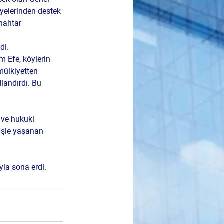
üyelerinden destek 
nahtar 
di.
 Efe, köylerin 
mülkiyetten 
landırdı. Bu 
 ve hukuki 
çişle yaşanan 
yla sona erdi.