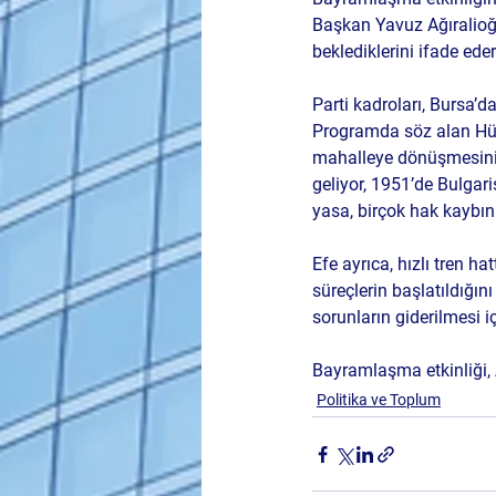
Başkan Yavuz Ağıralioğlu
beklediklerini ifade ede
Parti kadroları, Bursa’
Programda söz alan Hür
mahalleye dönüşmesinin 
geliyor, 1951’de Bulgari
yasa, birçok hak kaybı
Efe ayrıca, hızlı tren h
süreçlerin başlatıldığın
sorunların giderilmesi 
Bayramlaşma etkinliği, A
Politika ve Toplum