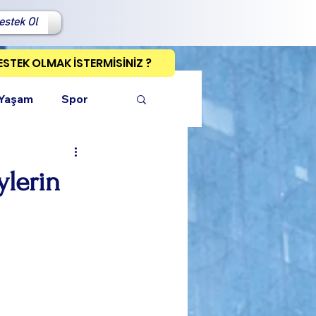
estek Ol
ESTEK OLMAK İSTERMİSİNİZ ?
 Yaşam
Spor
ylerin
ı Kopyala