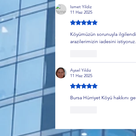
Ismet Yildiz
11 Haz 2025
5 üzerinden 5 yıldız
Köyümüzün sorunuyla ilgilendiğ
arazilerimizin iadesini istiyoru
Beğen
Aysel Yıldız
11 Haz 2025
5 üzerinden 5 yıldız
Bursa Hürriyet Köyü hakkını geri
Beğen