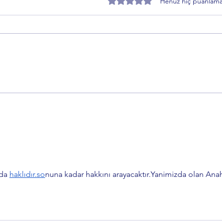
5 üzerinden 0 yıldız
Henüz hiç puanlama
İmar Yasasına Takılanlar ne
Ercan
istiyor? İbrahim Hacıoğlu'ndan
dönem
dikkat çeken çağrı
da 
haklıdır.so
nuna kadar hakkını arayacaktır.Yanimizda olan Anah