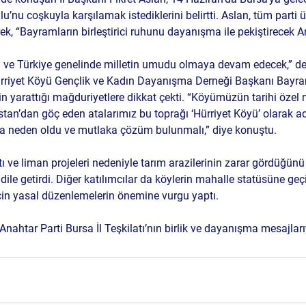
’nu coşkuyla karşılamak istediklerini belirtti. Aslan, tüm parti 
rek, “Bayramların birleştirici ruhunu dayanışma ile pekiştirecek A
da ve Türkiye genelinde milletin umudu olmaya devam edecek,” de
riyet Köyü Gençlik ve Kadın Dayanışma Derneği Başkanı Bayram
yarattığı mağduriyetlere dikkat çekti. “Köyümüzün tarihi özel 
stan’dan göç eden atalarımız bu toprağı ‘Hürriyet Köyü’ olarak ad
na neden oldu ve mutlaka çözüm bulunmalı,” diye konuştu.
attı ve liman projeleri nedeniyle tarım arazilerinin zarar gördüğünü
ı dile getirdi. Diğer katılımcılar da köylerin mahalle statüsüne ge
için yasal düzenlemelerin önemine vurgu yaptı.
nahtar Parti Bursa İl Teşkilatı’nın birlik ve dayanışma mesajları