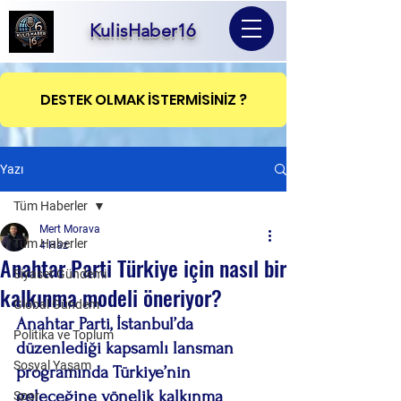
KulisHaber16
DESTEK OLMAK İSTERMİSİNİZ ?
Yazı
Tüm Haberler
Mert Morava
Tüm Haberler
4 Haz
Anahtar Parti Türkiye için nasıl bir
Siyaset Gündemi
kalkınma modeli öneriyor?
Global Gündem
Anahtar Parti, İstanbul’da 
Politika ve Toplum
düzenlediği kapsamlı lansman 
Sosyal Yaşam
programında Türkiye’nin 
geleceğine yönelik kalkınma 
Spor