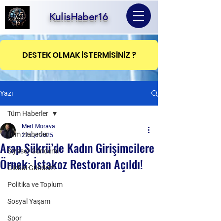
KulisHaber16
DESTEK OLMAK İSTERMİSİNİZ ?
Yazı
Tüm Haberler
Mert Morava
Tüm Haberler
22 Eyl 2025
Arap Şükrü’de Kadın Girişimcilere
Siyaset Gündemi
Örnek: İstakoz Restoran Açıldı!
Global Gündem
Politika ve Toplum
Sosyal Yaşam
Spor