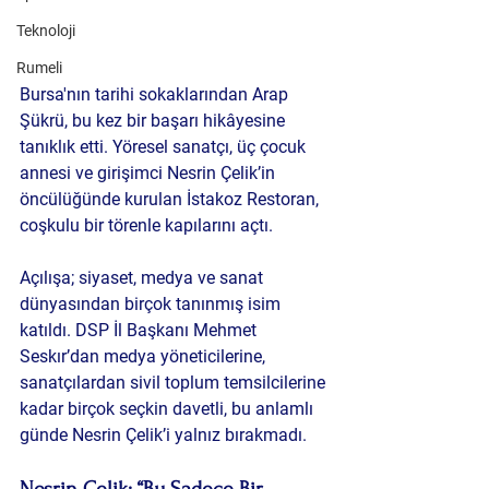
Teknoloji
Rumeli
Bursa'nın tarihi sokaklarından Arap 
Şükrü, bu kez bir başarı hikâyesine 
tanıklık etti. Yöresel sanatçı, üç çocuk 
annesi ve girişimci Nesrin Çelik’in 
öncülüğünde kurulan 
İstakoz Restoran
, 
coşkulu bir törenle kapılarını açtı.
Açılışa; siyaset, medya ve sanat 
dünyasından birçok tanınmış isim 
katıldı. DSP İl Başkanı Mehmet 
Seskır’dan medya yöneticilerine, 
sanatçılardan sivil toplum temsilcilerine 
kadar birçok seçkin davetli, bu anlamlı 
günde Nesrin Çelik’i yalnız bırakmadı.
Nesrin Çelik: “Bu Sadece Bir 