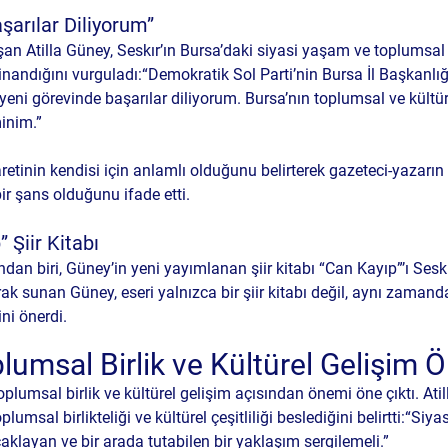
şarılar Diliyorum”
an Atilla Güney, Seskır’ın Bursa’daki siyasi yaşam ve toplumsal 
inandığını vurguladı:“Demokratik Sol Parti’nin Bursa İl Başkanlı
eni görevinde başarılar diliyorum. Bursa’nın toplumsal ve kültüre
inim.”
aretinin kendisi için anlamlı olduğunu belirterek gazeteci-yazarın 
r şans olduğunu ifade etti.
 Şiir Kitabı
ndan biri, Güney’in yeni yayımlanan şiir kitabı 
“Can Kayıp”
’ı Ses
ak sunan Güney, eseri yalnızca bir şiir kitabı değil, aynı zamanda
ni önerdi.
lumsal Birlik ve Kültürel Gelişim Ö
lumsal birlik ve kültürel gelişim açısından önemi öne çıktı. Atil
lumsal birlikteliği ve kültürel çeşitliliği beslediğini belirtti:“Siya
aklayan ve bir arada tutabilen bir yaklaşım sergilemeli.”