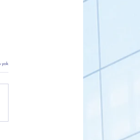
 yok
 Korkmaz'dan Alinur Aktaş
i kararlarına sert tepki