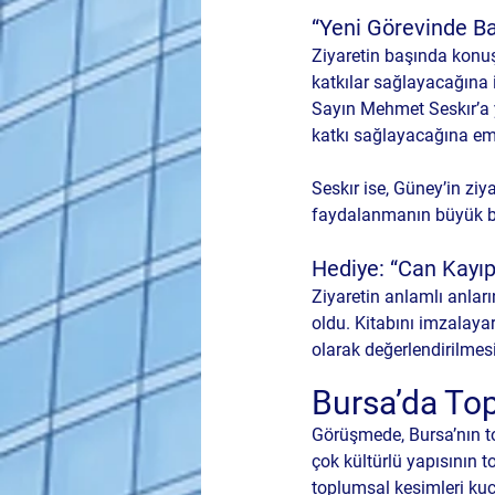
“Yeni Görevinde Ba
Ziyaretin başında konuş
katkılar sağlayacağına 
Sayın Mehmet Seskır’a y
katkı sağlayacağına em
Seskır ise, Güney’in ziy
faydalanmanın büyük bi
Hediye: “Can Kayıp”
Ziyaretin anlamlı anları
oldu. Kitabını imzalayar
olarak değerlendirilmesi
Bursa’da Top
Görüşmede, Bursa’nın top
çok kültürlü yapısının top
toplumsal kesimleri kuc