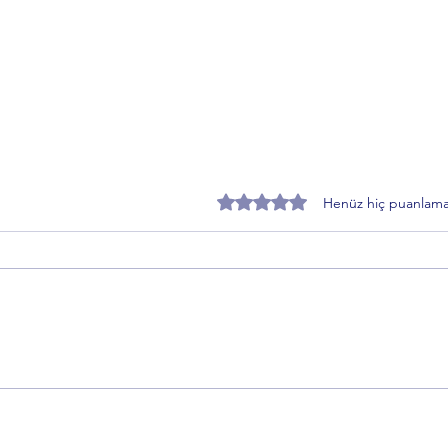
5 üzerinden 0 yıldız
Henüz hiç puanlama
İmar Yasasına Takılanlar ne
Ercan
istiyor? İbrahim Hacıoğlu'ndan
dönem
dikkat çeken çağrı