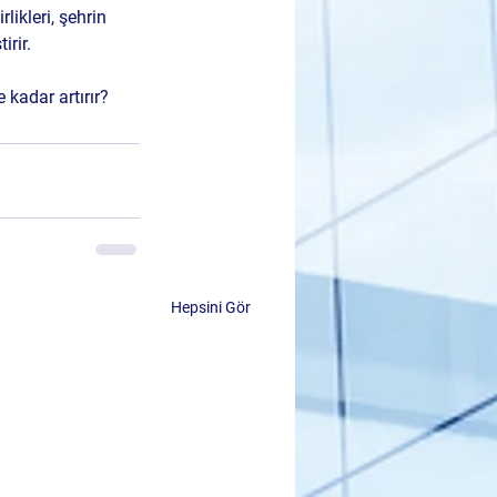
likleri, şehrin 
irir.
 kadar artırır?
Hepsini Gör