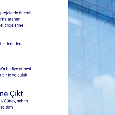
projelerde önemli 
ğı’na atanan 
l projelerine 
fikirlerinden 
kır’a hediye etmesi 
 bir iç yolculuk 
ne Çıktı
la Güney, şehrin 
set, tüm 