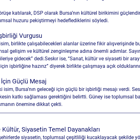
üşe katılarak, DSP olarak Bursa’nın kültürel birikimini güçlendir
umsal huzuru pekiştirmeyi hedeflediklerini söyledi.
şbirliği Vurgusu
sim, birlikte çalışabilecekleri alanlar üzerine fikir alışverişinde 
umsal gelişim ve kültürel zenginleşme adına önemli adımlar. Sayın
leriye gidecek” dedi.Seskır ise, “Sanat, kültür ve siyaseti bir aray
çin işbirliğine hazırız” diyerek birlikte çalışmaya açık oldukların
 İçin Güçlü Mesaj
 isim, Bursa’nın geleceği için güçlü bir işbirliği mesajı verdi. Sesk
kesin katkı sağlaması gerektiğini belirtti. Güney ise toplumsal bar
lışmanın önemine dikkat çekti.
e Kültür, Siyasetin Temel Dayanakları
şehirlerde siyasetin, toplumsal çeşitliliği kucaklayacak şekilde y