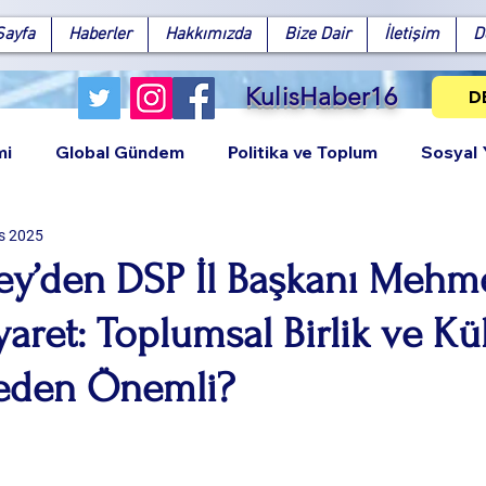
Sayfa
Haberler
Hakkımızda
Bize Dair
İletişim
D
KulisHaber16
D
mi
Global Gündem
Politika ve Toplum
Sosyal
s 2025
ney’den DSP İl Başkanı Mehm
yaret: Toplumsal Birlik ve Kü
Facebook
X (Twitter)
WhatsApp
LinkedIn
Pinterest
Bağlantıy
eden Önemli?