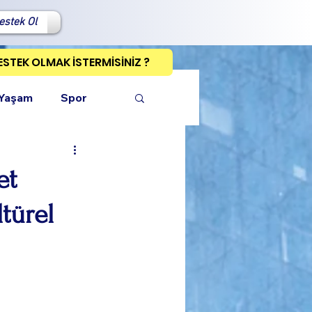
estek Ol
ESTEK OLMAK İSTERMİSİNİZ ?
 Yaşam
Spor
et
ltürel
ı Kopyala