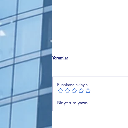
Yorumlar
Puanlama ekleyin
Çerçeve Yasa Komisyondan
Bir yorum yazın...
Geçti: 12 Maddelik Teklif Neler
Getiriyor?