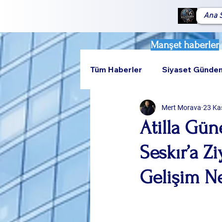
Ana 
Manşet haberler
Tüm Haberler
Siyaset Günde
Mert Morava
23 Ka
Teknoloji
Rumeli
Atilla Gü
Seskır’a Zi
Gelişim N