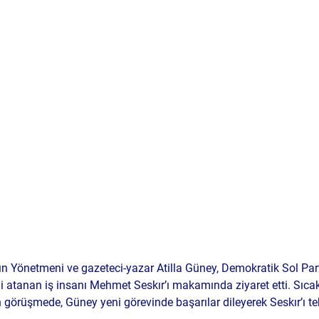
ın Yönetmeni ve gazeteci-yazar 
Atilla Güney
, Demokratik Sol Part
i atanan iş insanı 
Mehmet Seskır
’ı makamında ziyaret etti. Sıca
görüşmede, Güney yeni görevinde başarılar dileyerek Seskır’ı tebr