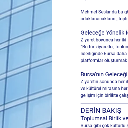
Mehmet Seskır da bu gör
odaklanacaklarını, topl
Geleceğe Yönelik İ
Ziyaret boyunca her iki i
“Bu tür ziyaretler, topl
liderliğinde Bursa daha i
platformlar oluşturmak i
Bursa’nın Geleceği
Ziyaretin sonunda her iki
ve kültürel mirasına her
gelişim için birlikte ça
DERİN BAKIŞ
Toplumsal Birlik v
Bursa gibi çok kültürlü 