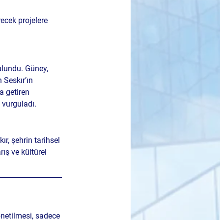
ecek projelere 
bulundu. Güney, 
 Seskır’ın 
a getiren 
ı vurguladı.
ır, şehrin tarihsel 
ış ve kültürel 
önetilmesi, sadece 