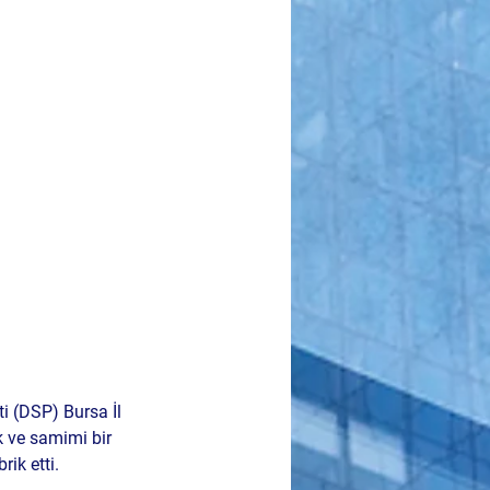
i (DSP) Bursa İl 
k ve samimi bir 
ik etti.