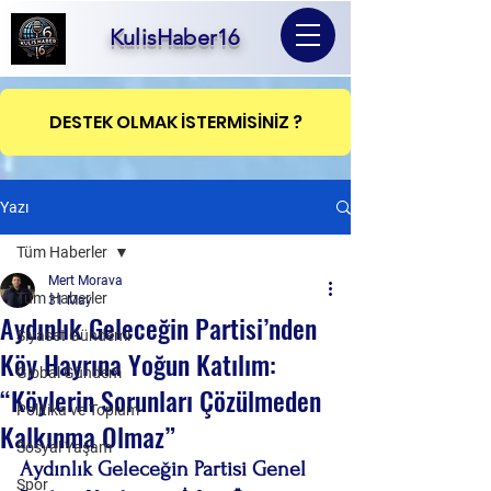
KulisHaber16
DESTEK OLMAK İSTERMİSİNİZ ?
Yazı
Tüm Haberler
Mert Morava
Tüm Haberler
31 May
Aydınlık Geleceğin Partisi’nden
Siyaset Gündemi
Köy Hayrına Yoğun Katılım:
Global Gündem
“Köylerin Sorunları Çözülmeden
Politika ve Toplum
Kalkınma Olmaz”
Sosyal Yaşam
Aydınlık Geleceğin Partisi Genel 
Spor