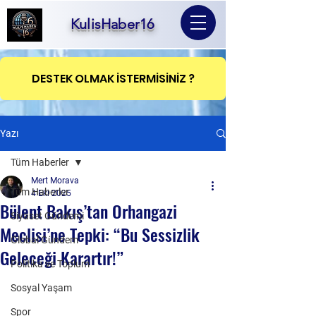
KulisHaber16
DESTEK OLMAK İSTERMİSİNİZ ?
Yazı
Tüm Haberler
Mert Morava
Tüm Haberler
4 Eki 2025
Bülent Bakış’tan Orhangazi
Siyaset Gündemi
Meclisi’ne Tepki: “Bu Sessizlik
Global Gündem
Geleceği Karartır!”
Politika ve Toplum
Sosyal Yaşam
Spor