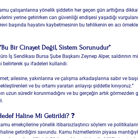
u çalışanlarına yönelik şiddetin her geçen gün arttığına dikkat 
lerini yerine getirirken can güvenliği endişesi yaşadığı vurguland
revi başında hayatını kaybetmesinin bu tehlikenin en acı örnekler
“Bu Bir Cinayet Değil, Sistem Sorunudur”
ro İş Sendikası Bursa Şube Başkanı Zeynep Alper, saldırının mün
belirterek şu ifadeleri kullandı:
et; ailesine, yakınlarına ve çalışma arkadaşlarına sabır ve başsa
ekleştirenleri ve bu ortamı yaratan anlayışı şiddetle kınıyoruz.”
nın uzun süredir korunmadığını ve bu gerçeğin artık görmezden 
i.
edef Haline Mi Getirildi?
 ❓
kamu emekçilerine yönelik itibarsızlaştırıcı söylem ve politikalar
f haline getirdiğini savundu. Kamu hizmetlerinin piyasa mantığıyl