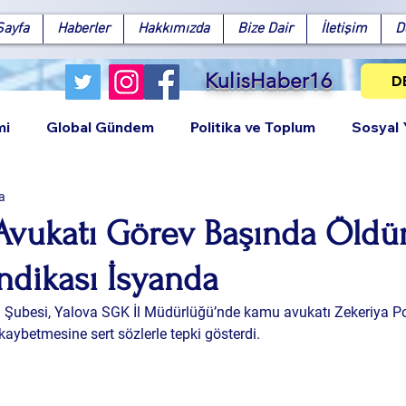
Sayfa
Haberler
Hakkımızda
Bize Dair
İletişim
D
KulisHaber16
D
mi
Global Gündem
Politika ve Toplum
Sosyal
a
Avukatı Görev Başında Öldür
ndikası İsyanda
Facebook
X (Twitter)
WhatsApp
LinkedIn
Pinterest
Bağlantıy
 Şubesi, Yalova SGK İl Müdürlüğü’nde kamu avukatı Zekeriya Pola
kaybetmesine sert sözlerle tepki gösterdi. 