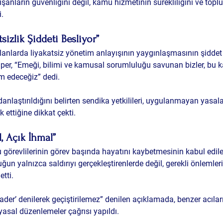
şanların güvenliğini değil, kamu hizmetinin sürekliliğini ve topl
i.
sizlik Şiddeti Besliyor”
anlarda liyakatsiz yönetim anlayışının yaygınlaşmasının şiddet 
Alper, “Emeği, bilimi ve kamusal sorumluluğu savunan bizler, bu k
 edeceğiz” dedi.
nlaştırıldığını belirten sendika yetkilileri, uygulanmayan yasala
ik ettiğine dikkat çekti.
, Açık İhmal”
 görevlilerinin görev başında hayatını kaybetmesinin kabul edi
un yalnızca saldırıyı gerçekleştirenlerde değil, gerekli önlemler
tti.
kader’ denilerek geçiştirilemez” denilen açıklamada, benzer acıları
asal düzenlemeler çağrısı yapıldı.