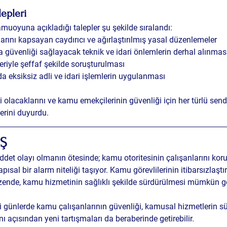
epleri
amuoyuna açıkladığı talepler şu şekilde sıralandı:
rını kapsayan caydırıcı ve ağırlaştırılmış yasal düzenlemeler
güvenliği sağlayacak teknik ve idari önlemlerin derhal alınmas
eriyle şeffaf şekilde soruşturulması
a eksiksiz adli ve idari işlemlerin uygulanması
i olacaklarını ve kamu emekçilerinin güvenliği için her türlü send
erini duyurdu.
IŞ
 şiddet olayı olmanın ötesinde; kamu otoritesinin çalışanlarını kor
pısal bir alarm niteliği taşıyor. Kamu görevlilerinin itibarsızlaştırı
düzende, kamu hizmetinin sağlıklı şekilde sürdürülmesi mümkün 
ünlerde kamu çalışanlarının güvenliği, kamusal hizmetlerin sürd
ı açısından yeni tartışmaları da beraberinde getirebilir.