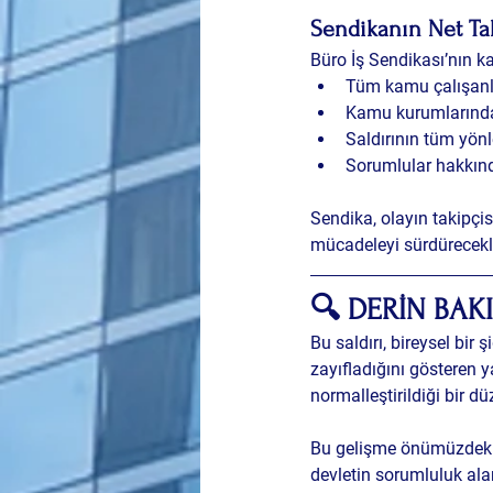
Sendikanın Net Tal
Büro İş Sendikası’nın k
Tüm kamu çalışanla
Kamu kurumlarında 
Saldırının tüm yönl
Sorumlular hakkınd
Sendika, olayın takipçis
mücadeleyi sürdürecekl
🔍 DERİN BAK
Bu saldırı, bireysel bir
zayıfladığını gösteren ya
normalleştirildiği bir 
Bu gelişme önümüzdeki g
devletin sorumluluk alan