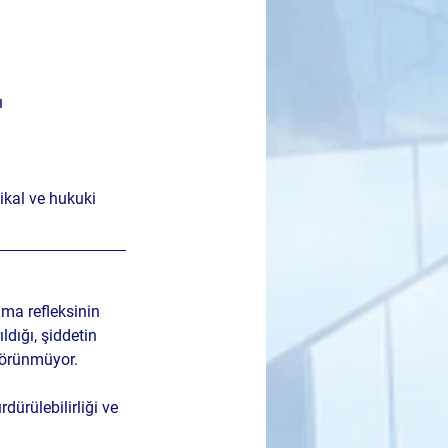
ı
ikal ve hukuki 
uma refleksinin 
ldığı, şiddetin 
görünmüyor. 
ürülebilirliği ve 