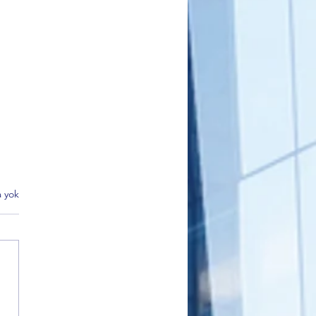
 yok
DER Bursa’dan Net Mesaj:
eme Yoksa Oy da Yok”