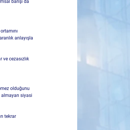
umsal barışı da 
ortamını 
aranlık anlayışla 
r ve cezasızlık 
lemez olduğunu 
i almayan siyasi 
n tekrar 