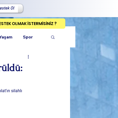
estek Ol
ESTEK OLMAK İSTERMİSİNİZ ?
 Yaşam
Spor
üldü:
ı Kopyala
t’ın silahlı 