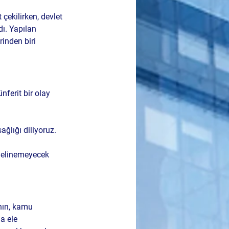
çekilirken, devlet 
ı. Yapılan 
inden biri 
ferit bir olay 
ğlığı diliyoruz. 
gelinemeyecek 
ının, kamu 
a ele 