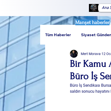
Ana 
Manşet haberler
Tüm Haberler
Siyaset Günde
Mert Morava
12 Oc
Teknoloji
Rumeli
Bir Kamu 
Büro İş Se
Büro İş Sendikası Bursa
saldırı sonucu hayatını 