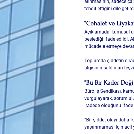
alınmasının, sadece çalı
tehdit ettiğini dile getird
“Cehalet ve Liyakat
Açıklamada, kamusal al
beslediği ifade edildi. 
mücadele etmeye devam
Toplumda şiddetin sırada
algısının saldırıları teşv
“Bu Bir Kader Değil
Büro İş Sendikası, kamu
vurgulayarak, sorumluluğ
iradede olduğunu ifade e
“Bir şiddet olayı daha ‘
yaşanmaması için acil y