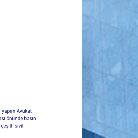
v yapan Avukat 
nası önünde basın 
eşitli sivil 