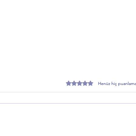
5 üzerinden 0 yıldız
Henüz hiç puanlama
Zafer Partisi Gemlik İlçe Başkanı
EMAD
Toprakçı’dan Sahiplendirme
“Kad