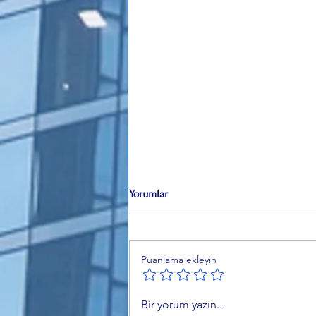
Yorumlar
Puanlama ekleyin
Özer Matlı’dan BTSO Seçimleri
Bir yorum yazın...
Öncesi Değişim Mesajı: 60 Bin