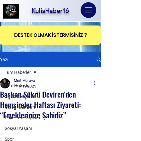
KulisHaber16
DESTEK OLMAK İSTERMİSİNİZ ?
Yazı
Tüm Haberler
Mert Morava
Tüm Haberler
17 May 2025
Başkan Şükrü Deviren'den
Siyaset Gündemi
Hemşireler Haftası Ziyareti:
Global Gündem
“Emeklerinize Şahidiz”
Politika ve Toplum
Sosyal Yaşam
Spor