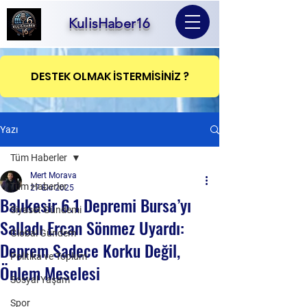
KulisHaber16
DESTEK OLMAK İSTERMİSİNİZ ?
Yazı
Tüm Haberler
Mert Morava
Tüm Haberler
27 Eki 2025
Balıkesir 6.1 Depremi Bursa’yı
Siyaset Gündemi
Salladı Ercan Sönmez Uyardı:
Global Gündem
Deprem Sadece Korku Değil,
Politika ve Toplum
Önlem Meselesi
Sosyal Yaşam
Spor