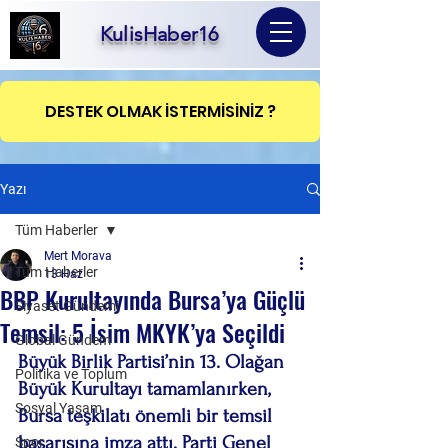
KulisHaber16
DESTEK OLMAK İSTERMİSİNİZ ?
Yazı
Tüm Haberler
Mert Morava
Tüm Haberler
13 Haz
BBP Kurultayında Bursa’ya Güçlü
Siyaset Gündemi
Temsil: 5 İsim MKYK’ya Seçildi
Global Gündem
Büyük Birlik Partisi’nin 13. Olağan 
Politika ve Toplum
Büyük Kurultayı tamamlanırken, 
Sosyal Yaşam
Bursa teşkilatı önemli bir temsil 
başarısına imza attı. Parti Genel 
Spor