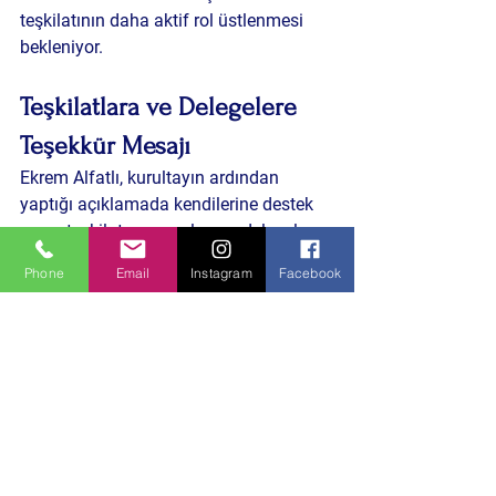
teşkilatının daha aktif rol üstlenmesi 
bekleniyor.
Teşkilatlara ve Delegelere 
Teşekkür Mesajı
Ekrem Alfatlı, kurultayın ardından 
yaptığı açıklamada kendilerine destek 
veren teşkilat mensuplarına, delegelere 
ve gönüldaşlara teşekkür etti.
Phone
Email
Instagram
Facebook
Kurultay sonucunda ortaya çıkan 
tablonun ortak emeğin ürünü olduğunu 
belirten Alfatlı, Bursa teşkilatının elde 
ettiği temsil başarısının büyük bir 
sorumluluğu da beraberinde getirdiğini 
ifade etti.
Açıklamasında ayrıca partinin 