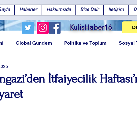
Sayfa
Haberler
Hakkımızda
Bize Dair
İletişim
D
KulisHaber16
D
mi
Global Gündem
Politika ve Toplum
Sosyal
 2025
azi’den İtfaiyecilik Haftası’
yaret
Facebook
X (Twitter)
WhatsApp
LinkedIn
Pinterest
Bağlantıy