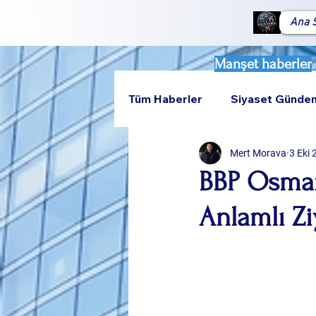
Ana 
Manşet haberler
Tüm Haberler
Siyaset Günde
Mert Morava
3 Eki
Teknoloji
Rumeli
BBP Osmang
Anlamlı Zi