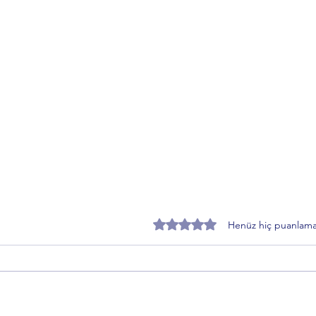
5 üzerinden 0 yıldız
Henüz hiç puanlama