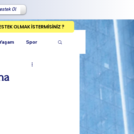
estek Ol
ESTEK OLMAK İSTERMİSİNİZ ?
 Yaşam
Spor
na
ı Kopyala