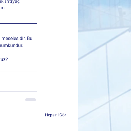
k ihtiyaç 
üm 
 meselesidir. Bu 
a mümkündür.
yuz?
Hepsini Gör