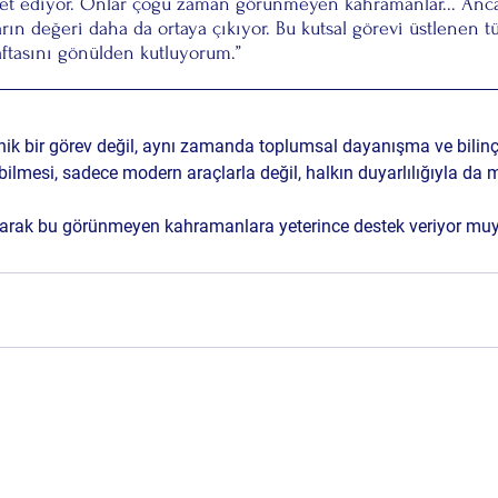
et ediyor. Onlar çoğu zaman görünmeyen kahramanlar... Anca
n değeri daha da ortaya çıkıyor. Bu kutsal görevi üstlenen t
aftasını gönülden kutluyorum.”
eknik bir görev değil, aynı zamanda toplumsal dayanışma ve bilinç
şabilmesi, sadece modern araçlarla değil, halkın duyarlılığıyla d
larak bu görünmeyen kahramanlara yeterince destek veriyor mu