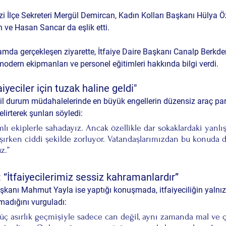
İlçe Sekreteri 
Mergül Demircan
, Kadın Kolları Başkanı 
Hülya Ö
n
 ve 
Hasan Sancar
 da eşlik etti.
amda gerçekleşen ziyarette, İtfaiye Daire Başkanı Canalp Berkdemi
 modern ekipmanları ve personel eğitimleri hakkında bilgi verdi.
iyeciler için tuzak haline geldi"
il durum müdahalelerinde en büyük engellerin 
düzensiz araç par
lirterek şunları söyledi:
lı ekiplerle sahadayız. Ancak özellikle dar sokaklardaki yanlış 
ışırken ciddi şekilde zorluyor. Vatandaşlarımızdan bu konuda d
z.”
“İtfaiyecilerimiz sessiz kahramanlardır”
kanı Mahmut Yayla ise yaptığı konuşmada, itfaiyeciliğin yalnız
madığını vurguladı:
z, üç asırlık geçmişiyle sadece can değil, aynı zamanda mal ve 