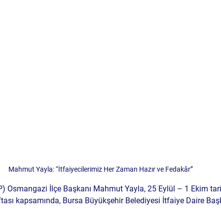
Mahmut Yayla: “İtfaiyecilerimiz Her Zaman Hazır ve Fedakâr”
BP) Osmangazi İlçe Başkanı 
Mahmut Yayla
, 25 Eylül – 1 Ekim tar
ftası
 kapsamında, Bursa Büyükşehir Belediyesi İtfaiye Daire Baş