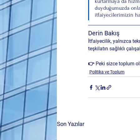
kurtarmaya da hizm
duyduğumuzda onları
itfaiyecilerimizin h
Derin Bakış
İtfaiyecilik, yalnızca t
teşkilatın sağlıklı çalı
👉 Peki sizce toplum o
Politika ve Toplum
Son Yazılar