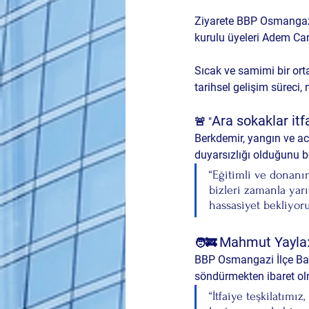
Ziyarete BBP Osmangazi 
kurulu üyeleri 
Adem Ca
Sıcak ve samimi bir ort
tarihsel gelişim süreci,
Ara sokaklar itfa
🚨 "
Berkdemir, yangın ve ac
duyarsızlığı
 olduğunu be
“Eğitimli ve donanım
bizleri zamanla yar
hassasiyet bekliyoru
Mahmut Yayla: 
🧑‍🚒 
BBP Osmangazi İlçe Baş
söndürmekten ibaret ol
“İtfaiye teşkilatımı