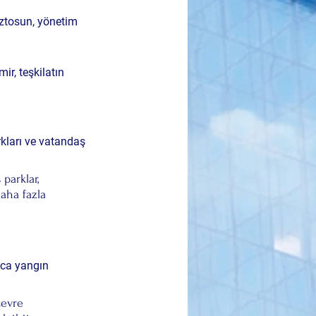
ztosun
, yönetim 
r, teşkilatın 
kları
 ve 
vatandaş 
parklar, 
aha fazla 
ca yangın 
çevre 