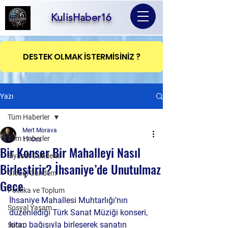
KulisHaber16
DESTEK OLMAK İSTERMİSİNİZ ?
Yazı
Tüm Haberler
Mert Morava
Tüm Haberler
17 Oca
Bir Konser Bir Mahalleyi Nasıl
Siyaset Gündemi
Birleştirir? İhsaniye’de Unutulmaz
Global Gündem
Gece
Politika ve Toplum
İhsaniye Mahallesi Muhtarlığı’nın 
Sosyal Yaşam
düzenlediği Türk Sanat Müziği konseri, 
kitap bağışıyla birleşerek sanatın 
Spor