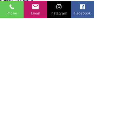
Politika ve Toplum
Phone
Email
Instagram
Facebook
Hepsini Gör
Son Yazılar