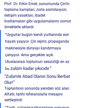
Prof. Dr. 
Erkin Emet
, sunumunda Çin’in 
toplama kampları
, 
zorla asimilasyon
, 
iletişim yasakları
, 
ibadet 
kısıtlamaları
 gibi uygulamalarını somut 
örneklerle aktardı:
“Uygurlar bugün kendi yurtlarında esir 
hayatı yaşıyor. Çin rejimi, propaganda 
makinesiyle dünyayı kandırmaya 
çalışıyor. Ama gerçekler açık. 
Uluslararası toplumun sessizliği en az 
zulüm kadar yıkıcıdır.”
bu 
“Zulümle Abad Olanın Sonu Berbat 
Olur!”
Toplantının sonunda yeniden söz alan 
Alfatlı, tarihi referanslarla mesajını 
sertleştirdi:
“Tarih, zulümle kalkınanların sonunun 