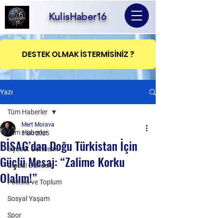
KulisHaber16
DESTEK OLMAK İSTERMİSİNİZ ?
Yazı
Tüm Haberler
Mert Morava
Tüm Haberler
5 Eki 2025
BİSAG’dan Doğu Türkistan İçin
Siyaset Gündemi
Güçlü Mesaj: “Zalime Korku
Global Gündem
Olalım!”
Politika ve Toplum
Sosyal Yaşam
Spor