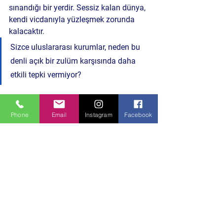
sınandığı bir yerdir. Sessiz kalan dünya, 
kendi vicdanıyla yüzleşmek zorunda 
kalacaktır.
Sizce uluslararası kurumlar, neden bu 
denli açık bir zulüm karşısında daha 
etkili tepki vermiyor?
Politika ve Toplum
Phone
Email
Instagram
Facebook
Hepsini Gör
Son Yazılar