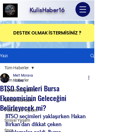
KulisHaber16
DESTEK OLMAK İSTERMİSİNİZ ?
Yazı
Tüm Haberler
Mert Morava
Tüm Haberler
10 Nis
BTSO Seçimleri Bursa
Siyaset Gündemi
Ekonomisinin Geleceğini
Global Gündem
Belirleyecek mi?
Politika ve Toplum
BTSO seçimleri yaklaşırken Hakan 
Sosyal Yaşam
Birkan’dan dikkat çeken 
Spor