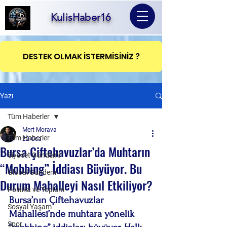
KulisHaber16
DESTEK OLMAK İSTERMİSİNİZ ?
Yazı
Tüm Haberler
Mert Morava
Tüm Haberler
22 Oca
Bursa Çiftehavuzlar’da Muhtarın
Siyaset Gündemi
“Mobbing” İddiası Büyüyor. Bu
Global Gündem
Durum Mahalleyi Nasıl Etkiliyor?
Politika ve Toplum
Bursa’nın Çiftehavuzlar 
Sosyal Yaşam
Mahallesi’nde muhtara yönelik 
Spor