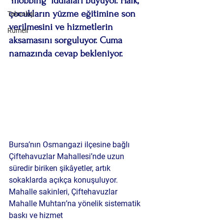
“mobbing” iddiaları büyüyor. Halk, 
çocukların yüzme eğitimine son 
Teknoloji
verilmesini ve hizmetlerin 
Rumeli
aksamasını sorguluyor. Cuma 
namazında cevap bekleniyor.
Bursa’nın Osmangazi ilçesine bağlı 
Çiftehavuzlar Mahallesi’nde uzun 
süredir biriken şikâyetler, artık 
sokaklarda açıkça konuşuluyor. 
Mahalle sakinleri, Çiftehavuzlar 
Mahalle Muhtarı’na yönelik 
sistematik 
baskı ve hizmet 