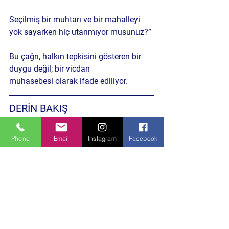
Seçilmiş bir muhtarı ve bir mahalleyi 
yok sayarken hiç utanmıyor musunuz?”
Bu çağrı, halkın tepkisini gösteren bir 
duygu değil; 
bir vicdan 
muhasebesi
 olarak ifade ediliyor.
DERİN BAKIŞ
Bu gelişme, sadece Çiftehavuzlar’ın bir 
mahallesindeki hizmet eksikliği değil; 
Phone
Email
Instagram
Facebook
Bursa’nın yerel yönetim anlayışı, şehir 
hakkı ve sosyal adalet
 tartışmasının da 
bir parçası.
 Çocukların eğitim ve spor 
imkanlarından mahrum kalması, 
mahalle sakinlerinin temel ihtiyaçlarının 