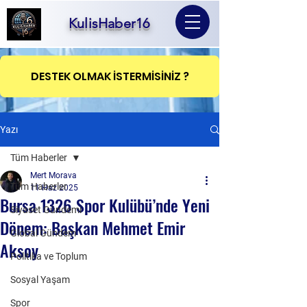
KulisHaber16
DESTEK OLMAK İSTERMİSİNİZ ?
Yazı
Tüm Haberler
Mert Morava
Tüm Haberler
11 Haz 2025
Bursa 1326 Spor Kulübü’nde Yeni
Siyaset Gündemi
Dönem: Başkan Mehmet Emir
Global Gündem
Aksoy
Politika ve Toplum
Sosyal Yaşam
Spor