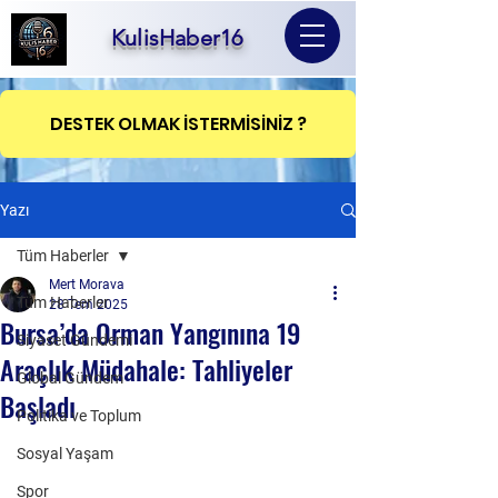
KulisHaber16
DESTEK OLMAK İSTERMİSİNİZ ?
Yazı
Tüm Haberler
Mert Morava
Tüm Haberler
28 Tem 2025
Bursa’da Orman Yangınına 19
Siyaset Gündemi
Araçlık Müdahale: Tahliyeler
Global Gündem
Başladı
Politika ve Toplum
Sosyal Yaşam
Spor