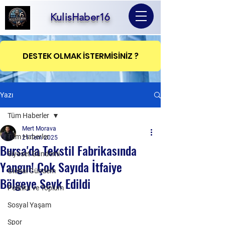
KulisHaber16
DESTEK OLMAK İSTERMİSİNİZ ?
Yazı
Tüm Haberler
Mert Morava
Tüm Haberler
21 Tem 2025
Bursa'da Tekstil Fabrikasında
Siyaset Gündemi
Yangın! Çok Sayıda İtfaiye
Global Gündem
Bölgeye Sevk Edildi
Politika ve Toplum
Sosyal Yaşam
Spor