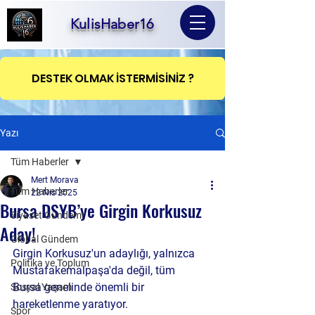
KulisHaber16
DESTEK OLMAK İSTERMİSİNİZ ?
Yazı
Tüm Haberler
Mert Morava
Tüm Haberler
22 Nis 2025
Bursa DSYB’ye Girgin Korkusuz
Siyaset Gündemi
Aday!
Global Gündem
Girgin Korkusuz'un adaylığı, yalnızca 
Politika ve Toplum
Mustafakemalpaşa'da değil, tüm 
Bursa genelinde önemli bir 
Sosyal Yaşam
hareketlenme yaratıyor.
Spor