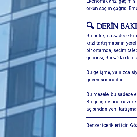
Ekonomik kriz, geçim sı
erken seçim çağrısı
 Eme
🔍 DERİN BAKI
Bu buluşma sadece Emek 
krizi
 tartışmasının yere
bir ortamda, seçim tal
gelmesi, Bursa’da demokr
Bu gelişme, yalnızca siy
güven
 sorunudur. 
Bu mesele, bu sadece er
Bu gelişme önümüzdeki g
açısından yeni tartışmal
Benzer içerikleri için Gö