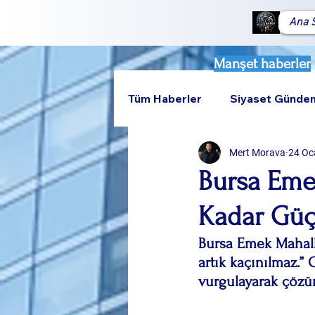
Ana 
Manşet haberler
Tüm Haberler
Siyaset Günde
Mert Morava
24 Oc
Teknoloji
Rumeli
Bursa Eme
Kadar Güç
Bursa Emek Mahall
artık kaçınılmaz.
vurgulayarak çözü