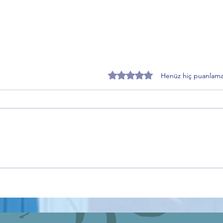
5 üzerinden 0 yıldız
Henüz hiç puanlama
Zafer Partisi Gemlik İlçe Başkanı
EMAD
Toprakçı’dan Sahiplendirme
“Kad
Süreci Açıklaması