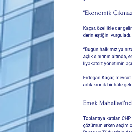
“Ekonomik Çıkmaz
Kaçar, özellikle dar geli
derinleştiğini vurguladı.
“Bugün halkımız yalnız
açlık sınırının altında,
liyakatsiz yönetimin aç
Erdoğan Kaçar, mevcut 
artık kronik bir hâle geld
Emek Mahallesi’n
Toplantıya katılan CHP ü
çözümün erken seçim
 