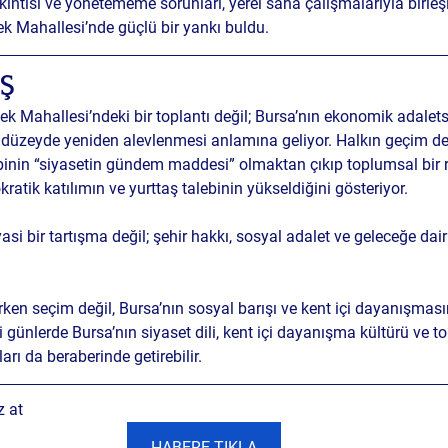
kıntısı ve yönetememe sorunları, yerel saha çalışmalarıyla birleş
k Mahallesi’nde güçlü bir yankı buldu.
Ş 
Mahallesi’ndeki bir toplantı değil; 
Bursa’nın ekonomik adaletsi
l düzeyde yeniden alevlenmesi anlamına geliyor. Halkın geçim der
ebinin “siyasetin gündem maddesi” olmaktan çıkıp 
toplumsal bir 
atik katılımın ve yurttaş talebinin yükseldiğini gösteriyor. 
asi bir tartışma değil; 
şehir hakkı, sosyal adalet ve geleceğe dair
ken seçim değil, Bursa’nın sosyal barışı ve kent içi dayanışmasın
ünlerde Bursa’nın siyaset dili, kent içi dayanışma kültürü ve 
arı da beraberinde getirebilir.
z at 
HABERE TIKLA