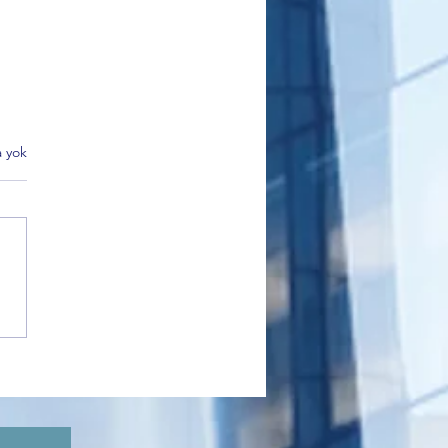
 yok
DER Bursa’dan Net Mesaj:
eme Yoksa Oy da Yok”