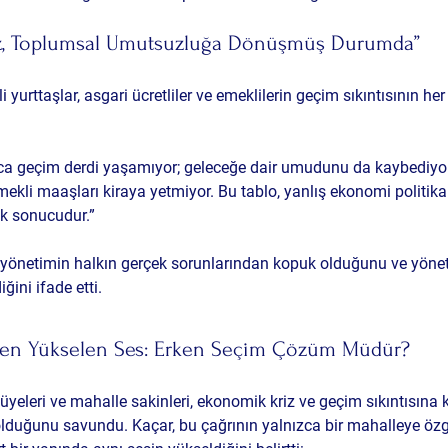
, Toplumsal Umutsuzluğa Dönüşmüş Durumda”
rli yurttaşlar, asgari ücretliler ve emeklilerin geçim sıkıntısının h
ca geçim derdi yaşamıyor; geleceğe dair umudunu da kaybediyor.
 emekli maaşları kiraya yetmiyor. Bu tablo, yanlış ekonomi politika
ık sonucudur.”
yönetimin halkın gerçek sorunlarından kopuk olduğunu ve yöne
iğini ifade etti.
den Yükselen Ses: Erken Seçim Çözüm Müdür?
yeleri ve mahalle sakinleri, ekonomik kriz ve geçim sıkıntısına k
olduğunu savundu. Kaçar, bu çağrının yalnızca bir mahalleye özg