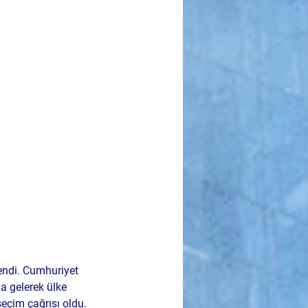
endi. Cumhuriyet 
a gelerek ülke 
seçim çağrısı
 oldu.