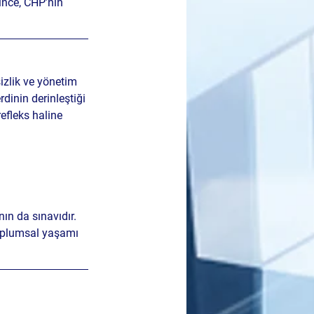
ince, CHP’nin 
zlik ve yönetim 
dinin derinleştiği 
refleks
 haline 
 
ın da sınavıdır.
toplumsal yaşamı 