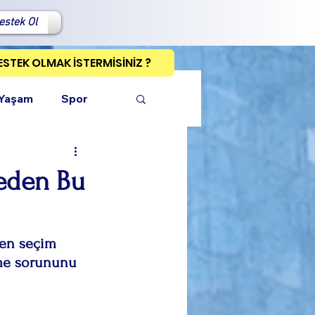
estek Ol
ESTEK OLMAK İSTERMİSİNİZ ?
 Yaşam
Spor
Neden Bu
ı Kopyala
ken seçim 
eme sorununu 