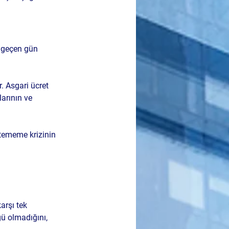
er geçen gün 
 Asgari ücret 
larının ve 
tememe krizinin 
arşı 
tek 
ü olmadığını, 