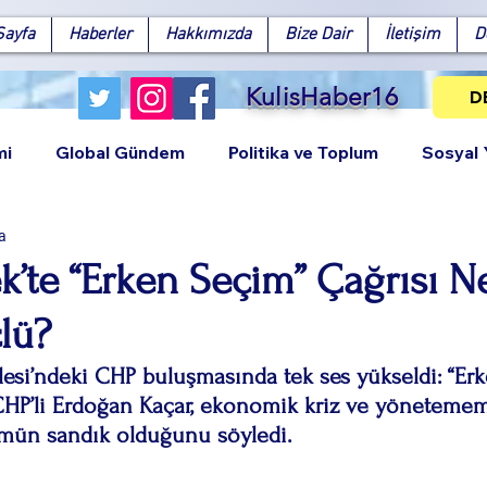
Sayfa
Haberler
Hakkımızda
Bize Dair
İletişim
D
KulisHaber16
D
mi
Global Gündem
Politika ve Toplum
Sosyal
a
k’te “Erken Seçim” Çağrısı 
lü?
Facebook
X (Twitter)
WhatsApp
LinkedIn
Pinterest
Bağlantıy
esi’ndeki CHP buluşmasında tek ses yükseldi: “Er
” CHP’li Erdoğan Kaçar, ekonomik kriz ve yönetem
mün sandık olduğunu söyledi.