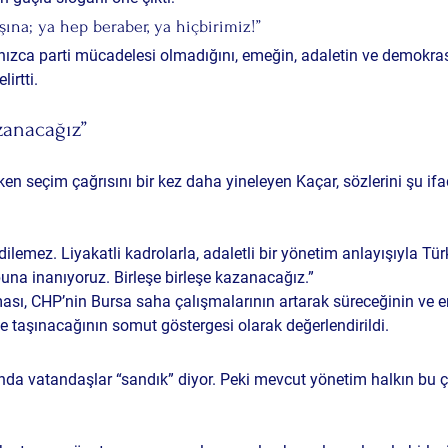
şına; ya hep beraber, ya hiçbirimiz!”
ızca parti mücadelesi olmadığını, 
emeğin, adaletin ve demokras
irtti.
zanacağız”
n seçim çağrısını bir kez daha yineleyen Kaçar, sözlerini şu ifad
dilemez. Liyakatli kadrolarla, adaletli bir yönetim anlayışıyla Tü
buna inanıyoruz. Birleşe birleşe kazanacağız.”
sı, CHP’nin Bursa saha çalışmalarının artarak süreceğinin ve 
e
le taşınacağının
 somut göstergesi olarak değerlendirildi.
nında vatandaşlar “sandık” diyor. Peki mevcut yönetim halkın bu ç