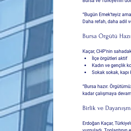
Bursa ve Türkiye’nin dört
“Bugün Emek’teyiz ama b
Daha refah, daha adil ve
Bursa Örgütü Hazır
Kaçar, CHP’nin sahadaki
İlçe örgütleri aktif
Kadın ve gençlik k
Sokak sokak, kapı 
“Bursa hazır. Örgütümüz
kadar çalışmaya devam 
Birlik ve Dayanış
Erdoğan Kaçar, Türkiye
vurguladı. Toplantının e