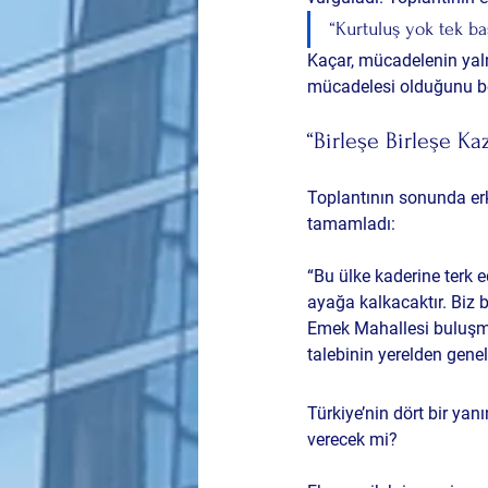
“Kurtuluş yok tek ba
Kaçar, mücadelenin yaln
mücadelesi
 olduğunu bel
“Birleşe Birleşe Ka
Toplantının sonunda erke
tamamladı:
“Bu ülke kaderine terk e
ayağa kalkacaktır. Biz 
Emek Mahallesi buluşma
talebinin yerelden gene
Türkiye’nin dört bir ya
verecek mi?