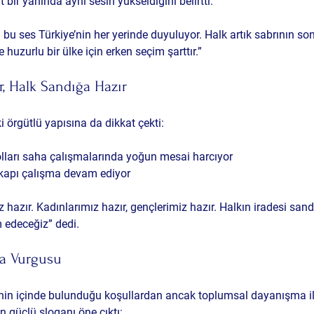
 bir yanında aynı sesin yükseldiğini belirtti:
u ses Türkiye’nin her yerinde duyuluyor. Halk artık sabrının son
 huzurlu bir ülke için erken seçim şarttır.”
, Halk Sandığa Hazır
 örgütlü yapısına da dikkat çekti:
olları saha çalışmalarında yoğun mesai harcıyor
kapı çalışma devam ediyor
 hazır. Kadınlarımız hazır, gençlerimiz hazır. Halkın iradesi san
edeceğiz” dedi.
ma Vurgusu
’nin içinde bulunduğu koşullardan ancak 
toplumsal dayanışma
 
n güçlü sloganı öne çıktı: