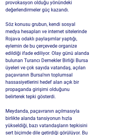
provokasyon
 olduğu yönündeki 
değerlendirmeler güç kazandı.
Söz konusu grubun, 
kendi sosyal 
medya hesapları ve internet sitelerinde 
Rojava odaklı paylaşımlar yaptığı
, 
eylemin de bu çerçevede organize 
edildiği ifade ediliyor. Olay günü alanda 
bulunan 
Turancı Dernekler Birliği Bursa 
üyeleri
 ve çok sayıda vatandaş, açılan 
paçavranın 
Bursa’nın toplumsal 
hassasiyetlerini hedef alan açık bir 
propaganda girişimi
 olduğunu 
belirterek tepki gösterdi.
Meydanda, paçavranın açılmasıyla 
birlikte alanda tansiyonun hızla 
yükseldiği, bazı vatandaşların tepkisini 
sert biçimde dile getirdiği görülüyor. Bu 