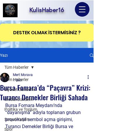
KulisHaber16
DESTEK OLMAK İSTERMİSİNİZ ?
Yazı
Tüm Haberler
Mert Morava
Tüm Haberler
1 Şub
Bursa Fomara’da “Paçavra” Krizi:
Siyaset Gündemi
Turancı Dernekler Birliği Sahada
Global Gündem
Bursa Fomara Meydanı’nda 
Politika ve Toplum
“dayanışma” adıyla toplanan grubun 
provokatif sembol açma girişimi, 
Sosyal Yaşam
Turancı Dernekler Birliği Bursa ve 
Spor