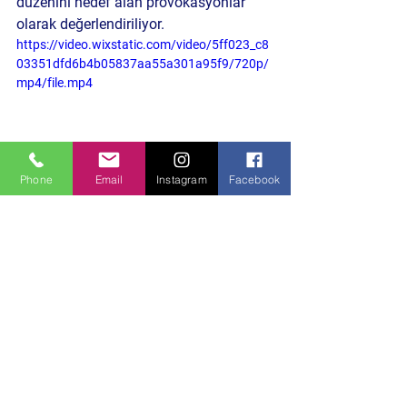
düzenini hedef alan provokasyonlar 
olarak değerlendiriliyor.
https://video.wixstatic.com/video/5ff023_c8
03351dfd6b4b05837aa55a301a95f9/720p/
mp4/file.mp4
Phone
Email
Instagram
Facebook
Daha önceki benzer içeriklere göz atın 
Habere Tıkla
Politika ve Toplum