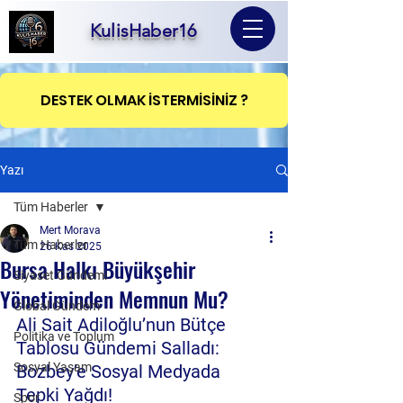
KulisHaber16
DESTEK OLMAK İSTERMİSİNİZ ?
Yazı
Tüm Haberler
Mert Morava
Tüm Haberler
26 Kas 2025
Bursa Halkı Büyükşehir
Siyaset Gündemi
Yönetiminden Memnun Mu?
Global Gündem
Ali Sait Adiloğlu’nun Bütçe 
Politika ve Toplum
Tablosu Gündemi Salladı: 
Sosyal Yaşam
Bozbey’e Sosyal Medyada 
Tepki Yağdı!
Spor