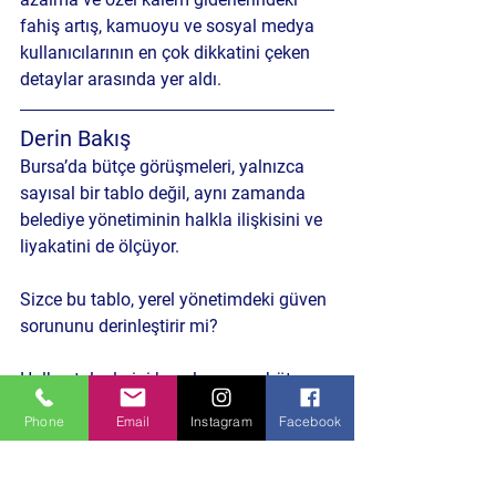
fahiş artış, kamuoyu ve sosyal medya 
kullanıcılarının en çok dikkatini çeken 
detaylar arasında yer aldı.
Derin Bakış
Bursa’da bütçe görüşmeleri, yalnızca 
sayısal bir tablo değil, aynı zamanda 
belediye yönetiminin halkla ilişkisini ve 
liyakatini de ölçüyor.
Sizce bu tablo, yerel yönetimdeki güven 
sorununu derinleştirir mi? 
Halkın taleplerini karşılamayan bütçe 
politikaları, uzun vadede sosyal 
Phone
Email
Instagram
Facebook
memnuniyeti nasıl etkiler?
Politika ve Toplum