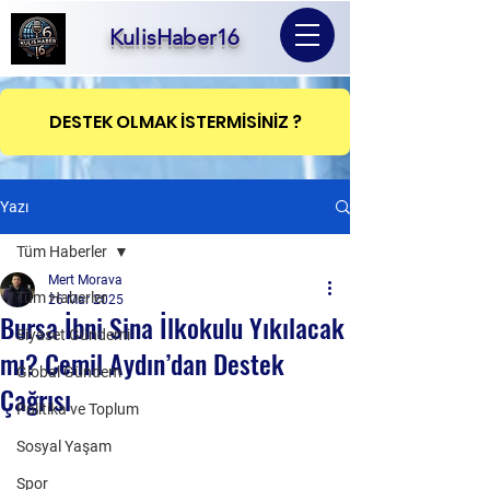
KulisHaber16
DESTEK OLMAK İSTERMİSİNİZ ?
Yazı
Tüm Haberler
Mert Morava
Tüm Haberler
26 Mar 2025
Bursa İbni Sina İlkokulu Yıkılacak
Siyaset Gündemi
mı? Cemil Aydın’dan Destek
Global Gündem
Çağrısı
Politika ve Toplum
Sosyal Yaşam
Spor