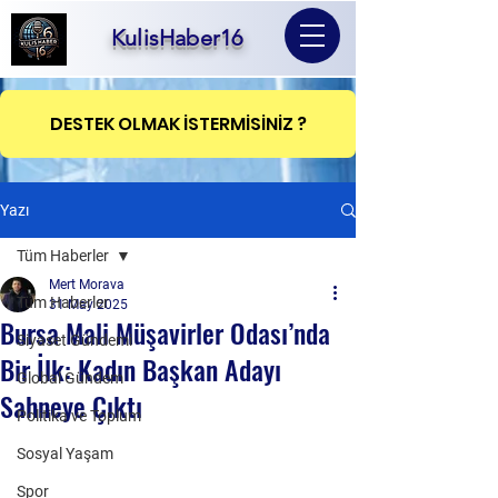
KulisHaber16
DESTEK OLMAK İSTERMİSİNİZ ?
Yazı
Tüm Haberler
Mert Morava
Tüm Haberler
31 May 2025
Bursa Mali Müşavirler Odası’nda
Siyaset Gündemi
Bir İlk: Kadın Başkan Adayı
Global Gündem
Sahneye Çıktı
Politika ve Toplum
Sosyal Yaşam
Spor