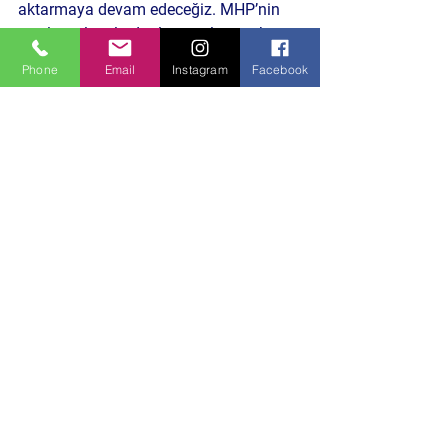
aktarmaya devam edeceğiz. MHP’nin 
yerel ve ulusal adımları, toplumun her 
kesimi tarafından yakından takip 
Phone
Email
Instagram
Facebook
ediliyor.
Siyaset Gündemi
Hepsini Gör
Son Yazılar