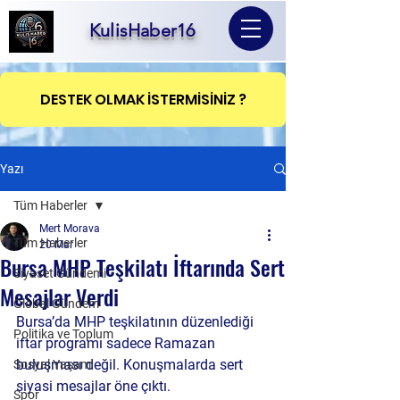
KulisHaber16
DESTEK OLMAK İSTERMİSİNİZ ?
Yazı
Tüm Haberler
Mert Morava
Tüm Haberler
20 Mar
Bursa MHP Teşkilatı İftarında Sert
Siyaset Gündemi
Mesajlar Verdi
Global Gündem
Bursa’da MHP teşkilatının düzenlediği 
Politika ve Toplum
iftar programı sadece Ramazan 
buluşması değil. Konuşmalarda sert 
Sosyal Yaşam
siyasi mesajlar öne çıktı.
Spor