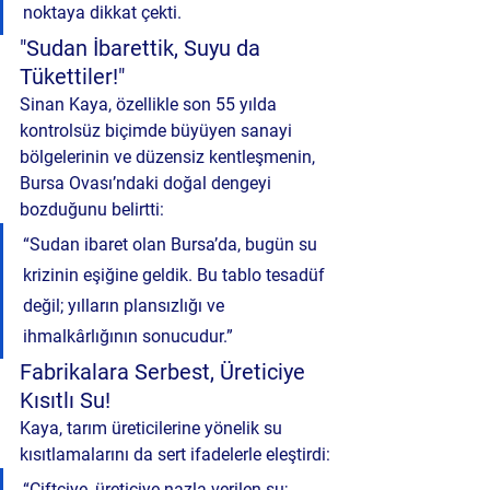
noktaya dikkat çekti.
"Sudan İbarettik, Suyu da 
Tükettiler!"
Sinan Kaya, özellikle son 55 yılda 
kontrolsüz biçimde büyüyen sanayi 
bölgelerinin ve düzensiz kentleşmenin, 
Bursa Ovası’ndaki doğal dengeyi 
bozduğunu belirtti:
“Sudan ibaret olan Bursa’da, bugün su 
krizinin eşiğine geldik. Bu tablo tesadüf 
değil; yılların plansızlığı ve 
ihmalkârlığının sonucudur.”
Fabrikalara Serbest, Üreticiye 
Kısıtlı Su!
Kaya, tarım üreticilerine yönelik su 
kısıtlamalarını da sert ifadelerle eleştirdi:
“Çiftçiye, üreticiye nazla verilen su; 