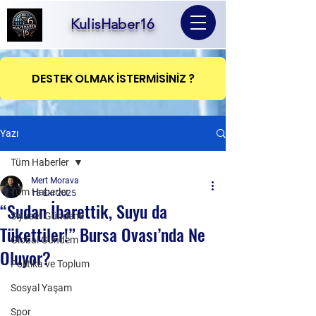
KulisHaber16
DESTEK OLMAK İSTERMİSİNİZ ?
Yazı
Tüm Haberler
Mert Morava
Tüm Haberler
18 Eki 2025
“Sudan İbarettik, Suyu da
Siyaset Gündemi
Tükettiler!” Bursa Ovası’nda Ne
Global Gündem
Oluyor?
Politika ve Toplum
Sosyal Yaşam
Spor