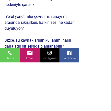
nedeniyle çaresiz.
 Yerel yönetimler çevre mi, sanayi mi 
arasında sıkışırken, halkın sesi ne kadar 
duyuluyor?
Sizce, su kaynaklarının kullanımı nasıl 
daha adil bir şekilde planlanabilir?
Politika ve Toplum
Phone
Email
Instagram
Facebook
Hepsini Gör
Son Yazılar