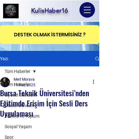
KulisHaber16
DESTEK OLMAK İSTERMİSİNİZ ?
Yazı
Tüm Haberler
Mert Morava
Tüm Haberler
11 Haz 2025
Bursa Teknik Üniversitesi’nden
Siyaset Gündemi
Eğitimde Erişim İçin Sesli Ders
Global Gündem
Uygulaması
Politika ve Toplum
Sosyal Yaşam
Spor