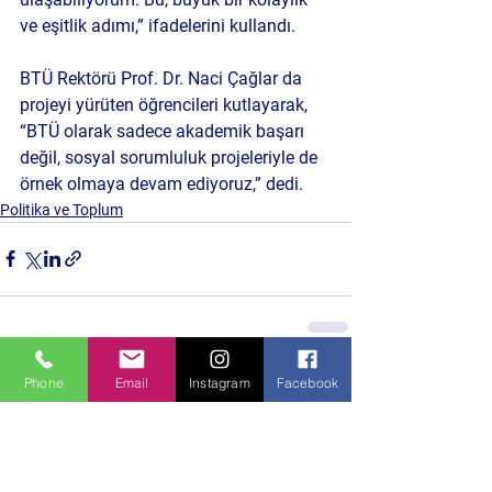
ve eşitlik adımı,” ifadelerini kullandı.
BTÜ Rektörü Prof. Dr. Naci Çağlar da 
projeyi yürüten öğrencileri kutlayarak, 
“BTÜ olarak sadece akademik başarı 
değil, sosyal sorumluluk projeleriyle de 
örnek olmaya devam ediyoruz,” dedi.
Politika ve Toplum
Phone
Email
Instagram
Facebook
Hepsini Gör
Son Yazılar