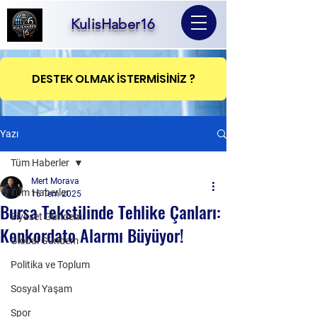
KulisHaber16
DESTEK OLMAK İSTERMİSİNİZ ?
Yazı
Tüm Haberler
Mert Morava
Tüm Haberler
16 Tem 2025
Bursa Tekstilinde Tehlike Çanları:
Siyaset Gündemi
Konkordato Alarmı Büyüyor!
Global Gündem
Politika ve Toplum
Sosyal Yaşam
Spor