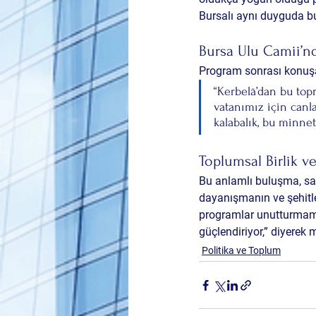
Bursalı
 aynı duyguda b
Bursa Ulu Camii’nd
Program sonrası konuş
“Kerbelâ’dan bu top
vatanımız için canl
kalabalık, bu minnet
Toplumsal Birlik 
Bu anlamlı buluşma, sa
dayanışmanın ve şehitl
programlar unutturmamak
güçlendiriyor,” diyerek 
Politika ve Toplum