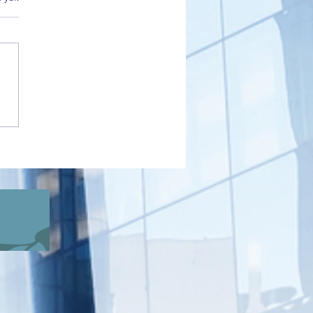
DER Bursa’dan Net Mesaj:
eme Yoksa Oy da Yok”