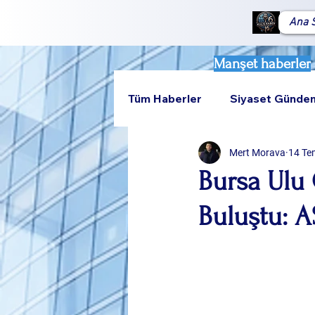
Ana 
Manşet haberler
Tüm Haberler
Siyaset Günde
Mert Morava
14 Te
Teknoloji
Rumeli
Bursa Ulu 
Buluştu: A