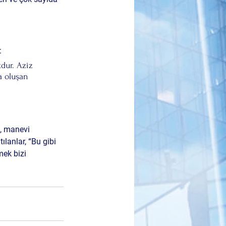
:
dur. Aziz 
a oluşan 
n, manevi 
tılanlar, “Bu gibi 
ek bizi 