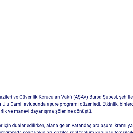
Gazileri ve Güvenlik Korucuları Vakfı (AŞAV) Bursa Şubesi
, şehitl
a Ulu Camii avlusunda aşure programı düzenledi.
 Etkinlik, binle
 birlik ve manevi dayanışma şölenine dönüştü.
er için dualar edilirken, alana gelen vatandaşlara aşure ikramı yap
programda 
şehit yakınları, gaziler, sivil toplum kuruluşu temsilci