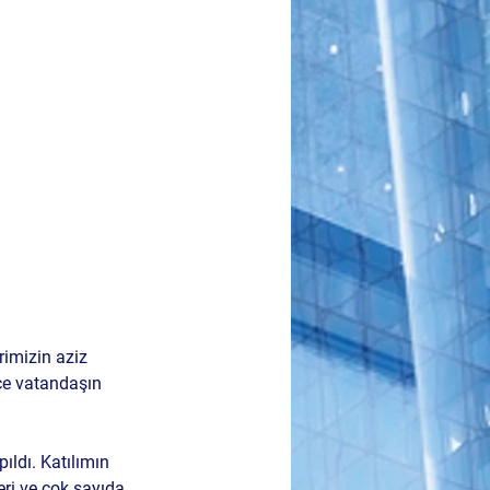
erimizin aziz 
rce vatandaşın 
ıldı. Katılımın 
leri ve çok sayıda 