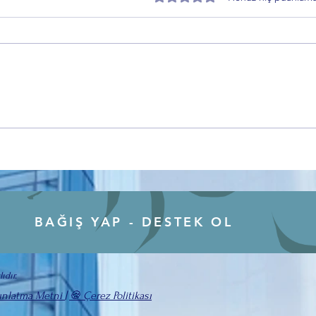
Zafer Partisi Gemlik İlçe Başkanı
EMAD
Toprakçı’dan Sahiplendirme
“Kad
Süreci Açıklaması
BAĞIŞ YAP - DESTEK OL
ıdır.
ınlatma Metni
|
🍪 Çerez Politikası