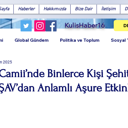
Sayfa
Haberler
Hakkımızda
Bize Dair
İletişim
D
KulisHaber16
D
mi
Global Gündem
Politika ve Toplum
Sosyal
m 2025
Camii’nde Binlerce Kişi Şehit
ŞAV’dan Anlamlı Aşure Etkinl
Facebook
X (Twitter)
WhatsApp
LinkedIn
Pinterest
Bağlantıy