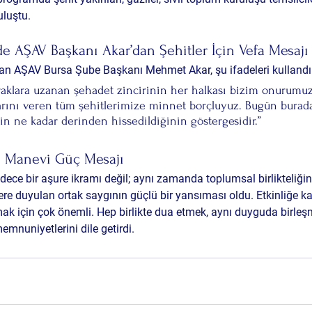
uluştu.
e AŞAV Başkanı Akar’dan Şehitler İçin Vefa Mesajı
an AŞAV Bursa Şube Başkanı 
Mehmet Akar
, şu ifadeleri kullandı
raklara uzanan şehadet zincirinin her halkası bizim onurumuz
arını veren tüm şehitlerimize minnet borçluyuz. Bugün burad
in ne kadar derinden hissedildiğinin göstergesidir.”
ve Manevi Güç Mesajı
dece bir aşure ikramı değil; aynı zamanda 
toplumsal birlikteliği
ere duyulan ortak saygının güçlü bir yansıması
 oldu. Etkinliğe ka
 için çok önemli. Hep birlikte dua etmek, aynı duyguda birleşm
memnuniyetlerini dile getirdi.