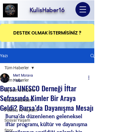
KulisHaber16
DESTEK OLMAK İSTERMİSİNİZ ?
Yazı
Tüm Haberler
Mert Morava
Tüm Haberler
7 Mar
Bursa UNESCO Derneği İftar
Siyaset Gündemi
Sofrasında Kimler Bir Araya
Global Gündem
Geldi? Bursa’da Dayanışma Mesajı
Politika ve Toplum
Bursa’da düzenlenen geleneksel 
Sosyal Yaşam
iftar programı, kültür ve dayanışma 
Spor