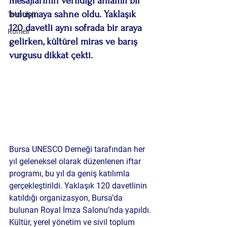
mesajlarının verildiği anlamlı bir 
buluşmaya sahne oldu. Yaklaşık 
Teknoloji
120 davetli aynı sofrada bir araya 
Rumeli
gelirken, kültürel miras ve barış 
vurgusu dikkat çekti.
Bursa UNESCO Derneği tarafından her 
yıl geleneksel olarak düzenlenen iftar 
programı, bu yıl da geniş katılımla 
gerçekleştirildi. Yaklaşık 120 davetlinin 
katıldığı organizasyon, Bursa’da 
bulunan Royal İmza Salonu’nda yapıldı. 
Kültür, yerel yönetim ve sivil toplum 