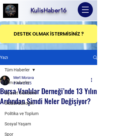
KulisHaber16
DESTEK OLMAK İSTERMİSİNİZ ?
Yazı
Tüm Haberler
Mert Morava
Tüm Haberler
8 Ara 2025
Bursa Vanlılar Derneği’nde 13 Yılın
Siyaset Gündemi
Ardından Şimdi Neler Değişiyor?
Global Gündem
Politika ve Toplum
Sosyal Yaşam
Spor