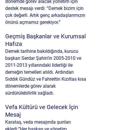
dönemde görev alacak yönetim için 
destek mesajı verdi: “Dernek bizim için 
çok değerli. Artık genç arkadaşlarımızın 
önünü açmamız gerekiyor.”
Geçmiş Başkanlar ve Kurumsal 
Hafıza
Dernek tarihine bakıldığında, kurucu 
başkan 
Serdar Şahin
’in 2005-2010 ve 
2011-2013 yıllarındaki liderliği ile 
derneğin temelleri atıldı. Ardından 
Sıddık Gündüz
 ve 
Fahrettin Kızıltas
 kısa 
dönemlerde görev alarak 
sürdürülebilirlik sağladı.
Vefa Kültürü ve Gelecek İçin 
Mesaj
Karataş, veda mesajında şunları 
ekledi:“Her başkan ve yönetim, 